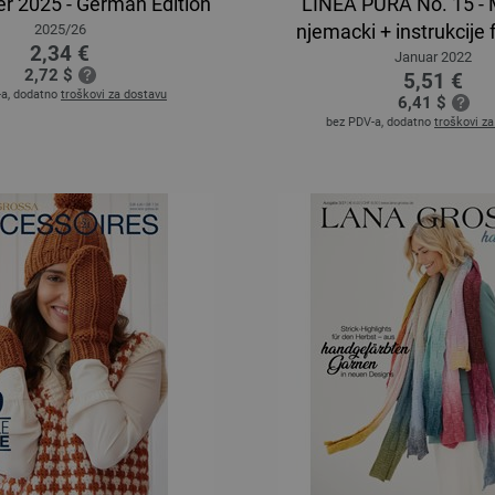
er 2025 - German Edition
LINEA PURA No. 15 -
njemacki + instrukcije 
2025/26
2,34 €
Januar 2022
2,72 $
5,51 €
-a, dodatno
troškovi za dostavu
6,41 $
bez PDV-a, dodatno
troškovi z