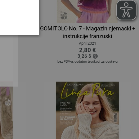
in njemacki
GOMITOLO No. 7 - Magazin njemacki +
zuski
instrukcije franzuski
April 2021
2,80 €
3,26 $
a dostavu
bez PDV-a, dodatno
troškovi za dostavu