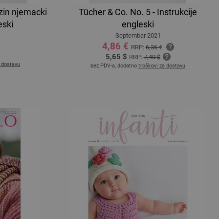
in njemacki
Tücher & Co. No. 5 - Instrukcije
eski
engleski
Septembar 2021
4,86 €
RRP:
6,36 €
5,65 $
RRP:
7,40 $
a dostavu
bez PDV-a, dodatno
troškovi za dostavu