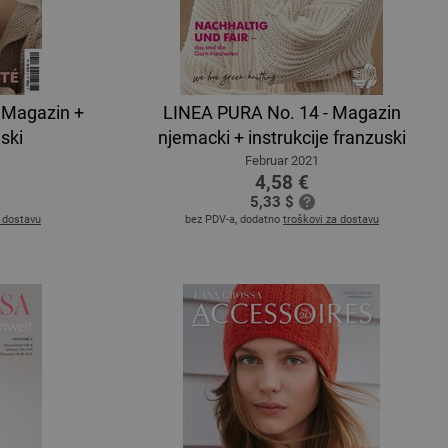
- Magazin +
LINEA PURA No. 14 - Magazin
uski
njemacki + instrukcije franzuski
Februar 2021
4,58 €
5,33 $
a dostavu
bez PDV-a, dodatno
troškovi za dostavu