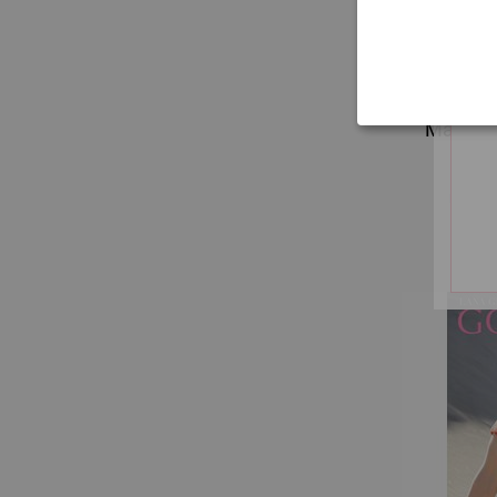
FILATI H
Magazin 
6,
7,
bez PDV