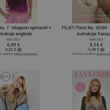
. 7 - Magazin njemacki +
FILATI Tricot No. 20/60 
strukcije engleski
instrukcije franz
Mart 2021
Mart 2021
4,49 €
5,14 €
5,22 $
5,98 $
-a, dodatno
troškovi za dostavu
bez PDV-a, dodatno
troškovi z