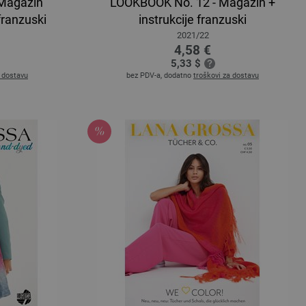
 Magazin
LOOKBOOK No. 12 - Magazin +
franzuski
instrukcije franzuski
2021/22
4,58 €
5,33 $
a dostavu
bez PDV-a, dodatno
troškovi za dostavu