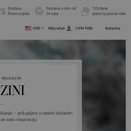
Dostava
Dostava u roku od
125 dana
Širom svijeta
24 sata
pravo na povrat robe
Lista želja
USD
Moj račun
Košarica
N MAGAZIN
ZINI
eklanje – prikupljeni u našim tiskanim
za vašu inspiraciju.