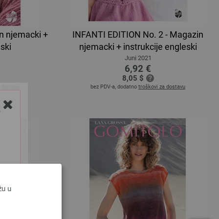
n njemacki +
INFANTI EDITION No. 2 - Magazin
uski
njemacki + instrukcije engleski
Juni 2021
6,92 €
8,05 $
a dostavu
bez PDV-a, dodatno
troškovi za dostavu
Y
žu u