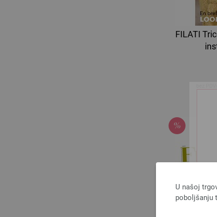
FILATI Tri
ins
bez PDV
U našoj trgo
poboljšanju t