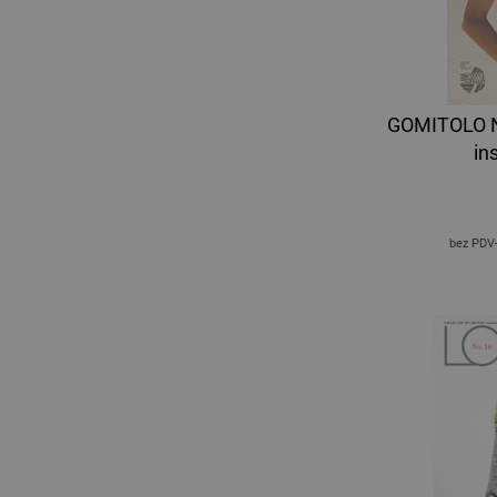
GOMITOLO No
in
bez PDV