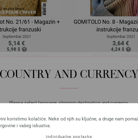
cot No. 21/61 - Magazin +
GOMITOLO No. 8 - Magazi
trukcije franzuski
instrukcije franz
Septembar 2021
Septembar 2021
5,14 €
3,64 €
5,98 $
4,24 $
-a, dodatno
troškovi za dostavu
bez PDV-a, dodatno
troškovi z
COUNTRY AND CURRENC
Please select language, shipping destination and currency.
LANGUAGE
vini koristimo kolačiće. Neke od njih su ključne, a druge nam poma
rgovine i vašeg iskustva.
Individualne postavke