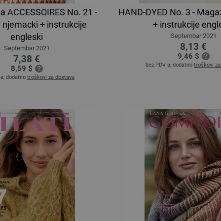
sa ACCESSOIRES No. 21 -
HAND-DYED No. 3 - Magaz
njemacki + instrukcije
+ instrukcije engl
engleski
Septembar 2021
8,13 €
Septembar 2021
9,46 $
7,38 €
bez PDV-a, dodatno
troškovi z
8,59 $
-a, dodatno
troškovi za dostavu