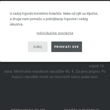
FILATI WEB TRGOVINA ZA LANA
GROSSA VUNE
U našoj trgovini koristimo kolačiće. Neke od njih su ključne,
a druge nam pomažu u poboljšanju trgovine i vašeg
iskustva.
PRETPLATITE SE NA NEWSLETTER SADA I OSVOJITE
Individualne postavke
VAUČER OD 10 €.*
Odbij
PRIHVATI SVE
*
Vaučer
vrijedi 14
dana. Minimalna vrijednost narudžbe 45,- €. Za prvu prijavu. Po
kupcu i narudžbi može se iskoristiti samo jedan bon.