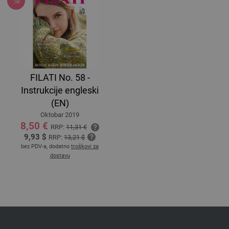
FILATI No. 58 -
Instrukcije engleski
(EN)
Oktobar 2019
8,50 €
RRP:
11,31 €
9,93 $
RRP:
13,21 $
bez PDV-a, dodatno
troškovi za
dostavu