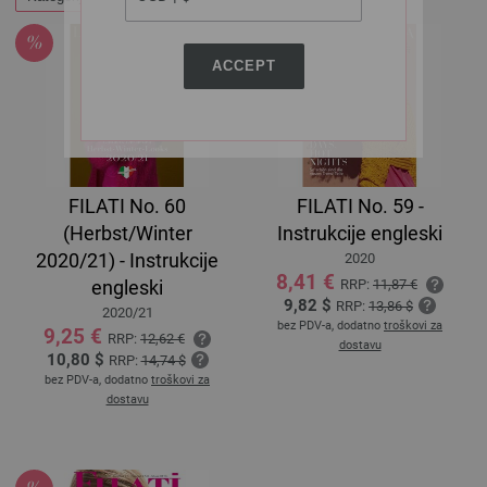
ACCEPT
FILATI No. 60
FILATI No. 59 -
(Herbst/Winter
Instrukcije engleski
2020/21) - Instrukcije
2020
8,41 €
engleski
RRP:
11,87 €
9,82 $
RRP:
13,86 $
2020/21
bez PDV-a, dodatno
troškovi za
9,25 €
RRP:
12,62 €
dostavu
10,80 $
RRP:
14,74 $
bez PDV-a, dodatno
troškovi za
dostavu