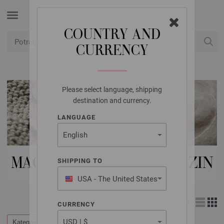
COUNTRY AND
CURRENCY
USD
Moj račun
Please select language, shipping
destination and currency.
LANGUAGE
MAGAZINI | FILATI MAGAZIN
SHIPPING TO
USA - The United States
of America
Izgled:
CURRENCY
Kategorije