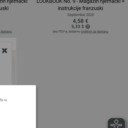
in njemacki
LOOKBOOK No. 9 - Magazin njemacki +
zuski
instrukcije franzuski
Septembar 2020
4,58 €
5,33 $
a dostavu
bez PDV-a, dodatno
troškovi za dostavu
Y
žu u