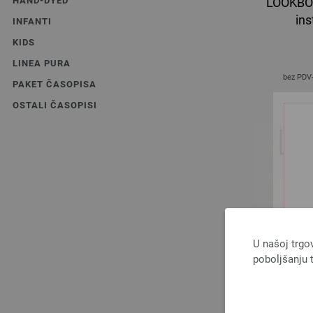
HAND-DYED
LOOKBOO
ins
INFANTI
KIDS
LINEA PURA
bez PDV
PAKET ČASOPISA
OSTALI ČASOPISI
U našoj trgo
poboljšanju t