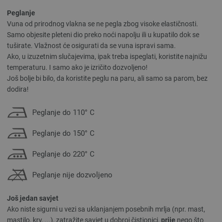
Peglanje
Vuna od prirodnog vlakna se ne pegla zbog visoke elastičnosti.
Samo objesite pleteni dio preko noći napolju ili u kupatilo dok se
tuširate. Vlažnost će osigurati da se vuna ispravi sama.
Ako, u izuzetnim slučajevima, ipak treba ispeglati, koristite najnižu
temperaturu. I samo ako je izričito dozvoljeno!
Još bolje bi bilo, da koristite peglu na paru, ali samo sa parom, bez
dodira!
Peglanje do 110° C
Peglanje do 150° C
Peglanje do 220° C
Peglanje nije dozvoljeno
Još jedan savjet
Ako niste sigurni u vezi sa uklanjanjem posebnih mrlja (npr. mast,
mastilo, krv, ...), zatražite savjet u dobroj čistionici,
prije
nego što