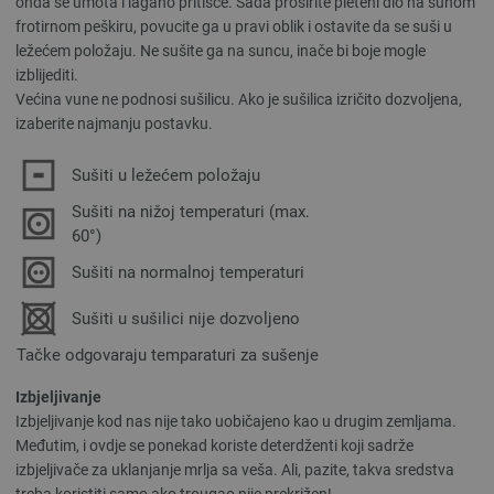
onda se umota i lagano pritišće. Sada proširite pleteni dio na suhom
frotirnom peškiru, povucite ga u pravi oblik i ostavite da se suši u
ležećem položaju. Ne sušite ga na suncu, inače bi boje mogle
izblijediti.
Većina vune ne podnosi sušilicu. Ako je sušilica izričito dozvoljena,
izaberite najmanju postavku.
Sušiti u ležećem položaju
Sušiti na nižoj temperaturi (max.
60°)
Sušiti na normalnoj temperaturi
Sušiti u sušilici nije dozvoljeno
Tačke odgovaraju temparaturi za sušenje
Izbjeljivanje
Izbjeljivanje kod nas nije tako uobičajeno kao u drugim zemljama.
Međutim, i ovdje se ponekad koriste deterdženti koji sadrže
izbjeljivače za uklanjanje mrlja sa veša. Ali, pazite, takva sredstva