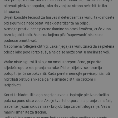
Kod pranja, morate biti veoma oprezni. Budite sigurni da ćete uvijek
okrenuti pletivo naopako, tako da vanjska strana neće biti toliko
istrošena.
Uvijek koristite tečnost za fini veš ili deterdžent za vunu, tako možete
biti sigurni da neće ostati višak deterdženta na odjeći.
Nemojte prati vunene pletene tkanine sa omekšivačem, jer će vuna
brzo izgubiti oblik. Vune na kojima piše "superwash" nikako ne
podnose omekšivač.
Napomena "pflegeleicht" (tj. Laka njega) za vunu znači da se pletena
odejća lako pere i brzo suši, a ne da se može prati u mašini za veš.
WAko niste sigurni ili ako je na omotu preporučeno, pripazite
slijedeće upute kod pranja na ruke: Pleteni dijelovi se ne smiju
potopiti, jer će se pokvariti. Kada perete, nemojte previše pritisnuti
niti trljati pletivo, i nikada ga ne smijete čistiti sa četkom ili
iscijeđivati.
Koristite hladnu ili blago zagrijanu vodu i ispirajte pletivo nekoliko
puta sa puno čiste vode. Ako je kvalitet otporan na pranje u mašini,
izaberite nježan ciklus i nizak broj obrtaja za centrifugiranje. Veš u
mašini smanjite za trećinu.