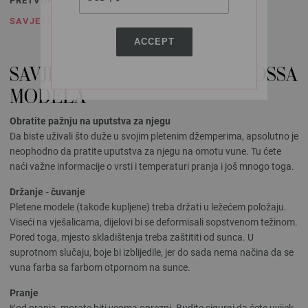
PRETVORITI MJERE
SAVJETI ZA NJEGU
ACCEPT
SAVJETI ZA NJEGU LANA GROSSA
MODELA
Obratite pažnju na uputstva za njegu
Da biste uživali što duže u svojim pletenim džemperima, apsolutno je
neophodno da pratite uputstva za njegu na omotu vune. Tu ćete
naći važne informacije o vrsti i temperaturi pranja i još mnogo toga.
Držanje - čuvanje
Pletene modele (takođe kupljene) treba držati u ležećem položaju.
Viseći na vješalicama, dijelovi bi se deformisali sopstvenom težinom.
Pored toga, mjesto skladištenja treba zaštititi od sunca. U
suprotnom slučaju, boje bi izblijedile, jer do sada nema načina da se
vuna farba sa farbom otpornom na sunce.
Pranje