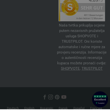
Naša tvrtka prikuplja ocjene
putem nezavisnih pružatelja
usluga SHOPVOTE i
TRUSTPILOT. Oni koriste
automatske i ručne mjere za
provjeru recenzija. Informacije
o autentičnosti recenzija
kupaca možete pronaći ovdje:
SHOPVOTE
,
TRUSTPILOT
Deutsch
English
Bosanski
Dansk
Español
Français