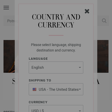
COUNTRY AND
CURRENCY
USD
Moj račun
Please select language, shipping
destination and currency.
LANGUAGE
SAVJETI ZA NJEGU LANA
SHIPPING TO
GROSSA MODELA
USA - The United States
of America
CURRENCY