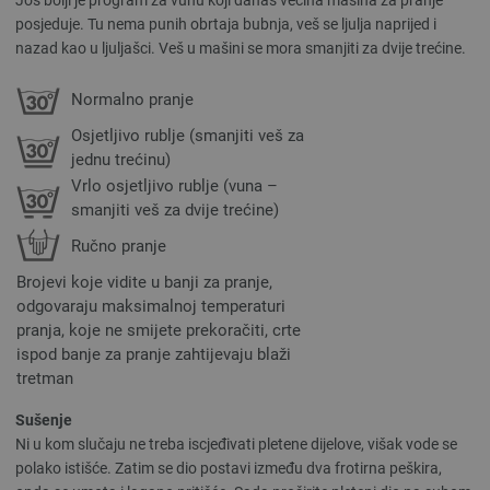
Još bolji je program za vunu koji danas većina mašina za pranje
posjeduje. Tu nema punih obrtaja bubnja, veš se ljulja naprijed i
nazad kao u ljuljašci. Veš u mašini se mora smanjiti za dvije trećine.
Normalno pranje
Osjetljivo rublje (smanjiti veš za
jednu trećinu)
Vrlo osjetljivo rublje (vuna –
smanjiti veš za dvije trećine)
Ručno pranje
Brojevi koje vidite u banji za pranje,
odgovaraju maksimalnoj temperaturi
pranja, koje ne smijete prekoračiti, crte
ispod banje za pranje zahtijevaju blaži
tretman
Sušenje
Ni u kom slučaju ne treba iscjeđivati pletene dijelove, višak vode se
polako istišće. Zatim se dio postavi između dva frotirna peškira,