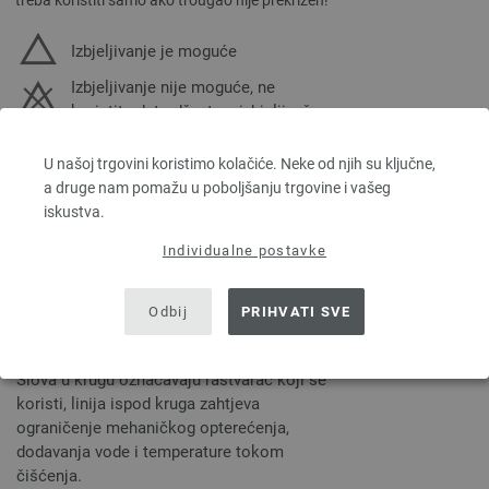
treba koristiti samo ako trougao nije prekrižen!
Izbjeljivanje je moguće
Izbjeljivanje nije moguće, ne
koristite deterdžent sa izbjeljivačem
Hemijsko čišćenje
U našoj trgovini koristimo kolačiće. Neke od njih su ključne,
Neku vunu ne treba prati uopšte. One se moraju nositi na hemijsko
a druge nam pomažu u poboljšanju trgovine i vašeg
čišćenje.
iskustva.
Individualne postavke
Standardno čišćenje
Posebno čišćenje za osjetljivi veš
Odbij
PRIHVATI SVE
Hemijsko čišćenje nije dozvoljeno
Slova u krugu označavaju rastvarač koji se
koristi, linija ispod kruga zahtjeva
ograničenje mehaničkog opterećenja,
dodavanja vode i temperature tokom
čišćenja.