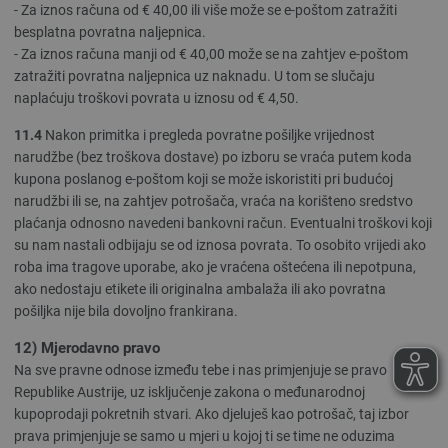
- Za iznos računa od € 40,00 ili više može se e-poštom zatražiti
besplatna povratna naljepnica.
- Za iznos računa manji od € 40,00 može se na zahtjev e-poštom
zatražiti povratna naljepnica uz naknadu. U tom se slučaju
naplaćuju troškovi povrata u iznosu od € 4,50.
11.4
Nakon primitka i pregleda povratne pošiljke vrijednost
narudžbe (bez troškova dostave) po izboru se vraća putem koda
kupona poslanog e-poštom koji se može iskoristiti pri budućoj
narudžbi ili se, na zahtjev potrošača, vraća na korišteno sredstvo
plaćanja odnosno navedeni bankovni račun. Eventualni troškovi koji
su nam nastali odbijaju se od iznosa povrata. To osobito vrijedi ako
roba ima tragove uporabe, ako je vraćena oštećena ili nepotpuna,
ako nedostaju etikete ili originalna ambalaža ili ako povratna
pošiljka nije bila dovoljno frankirana.
12) Mjerodavno pravo
Na sve pravne odnose između tebe i nas primjenjuje se pravo
Republike Austrije, uz isključenje zakona o međunarodnoj
kupoprodaji pokretnih stvari. Ako djeluješ kao potrošač, taj izbor
prava primjenjuje se samo u mjeri u kojoj ti se time ne oduzima