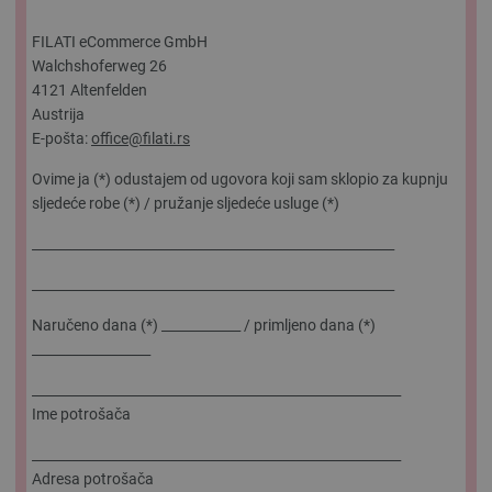
FILATI eCommerce GmbH
Walchshoferweg 26
4121 Altenfelden
Austrija
E-pošta:
office@filati.rs
Ovime ja (*) odustajem od ugovora koji sam sklopio za kupnju
sljedeće robe (*) / pružanje sljedeće usluge (*)
_______________________________________________________
_______________________________________________________
Naručeno dana (*) ____________ / primljeno dana (*)
__________________
________________________________________________________
Ime potrošača
________________________________________________________
Adresa potrošača