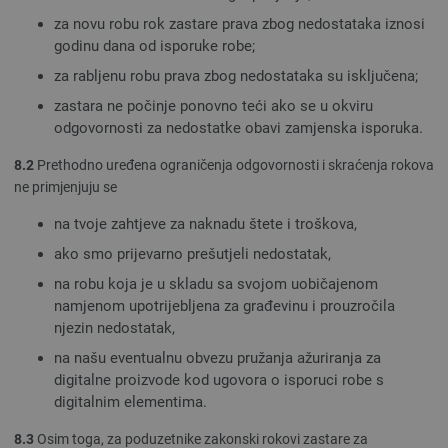
za novu robu rok zastare prava zbog nedostataka iznosi
godinu dana od isporuke robe;
za rabljenu robu prava zbog nedostataka su isključena;
zastara ne počinje ponovno teći ako se u okviru
odgovornosti za nedostatke obavi zamjenska isporuka.
8.2
Prethodno uređena ograničenja odgovornosti i skraćenja rokova
ne primjenjuju se
na tvoje zahtjeve za naknadu štete i troškova,
ako smo prijevarno prešutjeli nedostatak,
na robu koja je u skladu sa svojom uobičajenom
namjenom upotrijebljena za građevinu i prouzročila
njezin nedostatak,
na našu eventualnu obvezu pružanja ažuriranja za
digitalne proizvode kod ugovora o isporuci robe s
digitalnim elementima.
8.3
Osim toga, za poduzetnike zakonski rokovi zastare za