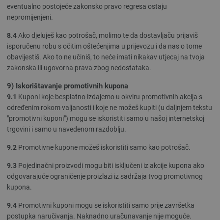
eventualno postojeće zakonsko pravo regresa ostaju
nepromijenjeni.
8.4
Ako djeluješ kao potrošač, molimo te da dostavljaču prijaviš
isporučenu robu s očitim oštećenjima u prijevozu i da nas o tome
obavijestiš. Ako to ne učiniš, to neće imati nikakav utjecaj na tvoja
zakonska ili ugovorna prava zbog nedostataka.
9) Iskorištavanje promotivnih kupona
9.1
Kuponi koje besplatno izdajemo u okviru promotivnih akcija s
određenim rokom valjanosti i koje ne možeš kupiti (u daljnjem tekstu
"promotivni kuponi") mogu se iskoristiti samo u našoj internetskoj
trgovini i samo u navedenom razdoblju.
9.2
Promotivne kupone možeš iskoristiti samo kao potrošač.
9.3
Pojedinačni proizvodi mogu biti isključeni iz akcije kupona ako
odgovarajuće ograničenje proizlazi iz sadržaja tvog promotivnog
kupona.
9.4
Promotivni kuponi mogu se iskoristiti samo prije završetka
postupka naručivanja. Naknadno uračunavanje nije moguće.