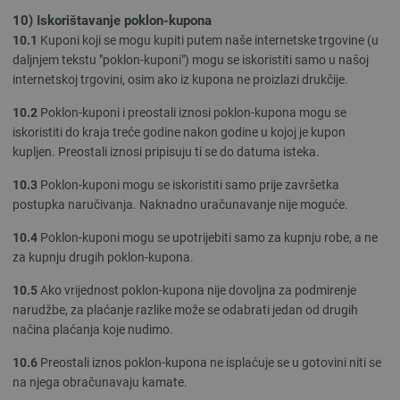
10) Iskorištavanje poklon-kupona
10.1
Kuponi koji se mogu kupiti putem naše internetske trgovine (u
daljnjem tekstu "poklon-kuponi") mogu se iskoristiti samo u našoj
internetskoj trgovini, osim ako iz kupona ne proizlazi drukčije.
10.2
Poklon-kuponi i preostali iznosi poklon-kupona mogu se
iskoristiti do kraja treće godine nakon godine u kojoj je kupon
kupljen. Preostali iznosi pripisuju ti se do datuma isteka.
10.3
Poklon-kuponi mogu se iskoristiti samo prije završetka
postupka naručivanja. Naknadno uračunavanje nije moguće.
10.4
Poklon-kuponi mogu se upotrijebiti samo za kupnju robe, a ne
za kupnju drugih poklon-kupona.
10.5
Ako vrijednost poklon-kupona nije dovoljna za podmirenje
narudžbe, za plaćanje razlike može se odabrati jedan od drugih
načina plaćanja koje nudimo.
10.6
Preostali iznos poklon-kupona ne isplaćuje se u gotovini niti se
na njega obračunavaju kamate.