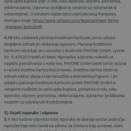
opće upite kupaca (npr. o robi, roku isporuke, otpremi, povratima,
reklamacijama, izjavama i pošiljkama vezanim uz odustanak ili
odobrenjima). U ostalom vrijede Opći uvjeti plaćanja Ratepaya,
dostupni ovdje:
https://www.ratepay.com
/legal-payment-terms
/#ratepay-lastschrift
4.10
Ako odabereš plaćanje kreditnom karticom, iznos računa
dospijeva odmah po sklapanju ugovora. Plaćanje kreditnom
karticom obrađuje se u suradnji s društvom PAYONE GmbH, Lyoner
Str. 9, 60528 Frankfurt/Main, Njemačka, koje smo ovlastili za
naplatu potraživanja u naše ime. PAYONE GmbH tereti iznos računa
s računa kreditne kartice koji si naveo. Kreditna kartica tereti se
odmah nakon slanja tvoje narudžbe u internetskoj trgovini. I pri
odabiru plaćanja kreditnom karticom putem PAYONE GmbH-a
ostajemo nadležni za opće upite kupaca, primjerice o robi, roku
isporuke, otpremi, povratima, reklamacijama, izjavama i pošiljkama
vezanim uz odustanak ili odobrenjima.
5) Uvjeti isporuke i otpreme
5.1
Ako nudimo otpremu robe, isporuka se obavlja unutar područja
isporuke koje smo naveli na adresu za dostavu koju si naveo, osim