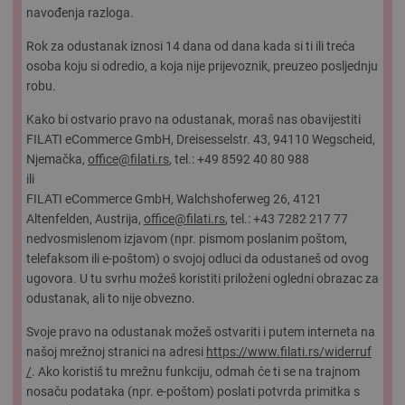
navođenja razloga.
Rok za odustanak iznosi 14 dana od dana kada si ti ili treća
osoba koju si odredio, a koja nije prijevoznik, preuzeo posljednju
robu.
Kako bi ostvario pravo na odustanak, moraš nas obavijestiti
FILATI eCommerce GmbH, Dreisesselstr. 43, 94110 Wegscheid,
Njemačka,
office@filati.rs
, tel.: +49 8592 40 80 988
ili
FILATI eCommerce GmbH, Walchshoferweg 26, 4121
Altenfelden, Austrija,
office@filati.rs
, tel.: +43 7282 217 77
nedvosmislenom izjavom (npr. pismom poslanim poštom,
telefaksom ili e-poštom) o svojoj odluci da odustaneš od ovog
ugovora. U tu svrhu možeš koristiti priloženi ogledni obrazac za
odustanak, ali to nije obvezno.
Svoje pravo na odustanak možeš ostvariti i putem interneta na
našoj mrežnoj stranici na adresi
https://www.filati.rs
/widerruf
/
. Ako koristiš tu mrežnu funkciju, odmah će ti se na trajnom
nosaču podataka (npr. e-poštom) poslati potvrda primitka s