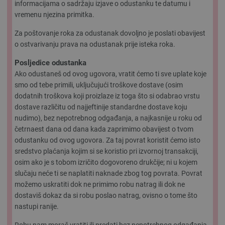
informacijama o sadržaju izjave o odustanku te datumu i
vremenu njezina primitka.
Za poštovanje roka za odustanak dovoljno je poslati obavijest
o ostvarivanju prava na odustanak prije isteka roka.
Posljedice odustanka
Ako odustaneš od ovog ugovora, vratit ćemo ti sve uplate koje
smo od tebe primili, uključujući troškove dostave (osim
dodatnih troškova koji proizlaze iz toga što si odabrao vrstu
dostave različitu od najjeftinije standardne dostave koju
nudimo), bez nepotrebnog odgađanja, a najkasnije u roku od
četrnaest dana od dana kada zaprimimo obavijest o tvom
odustanku od ovog ugovora. Za taj povrat koristit ćemo isto
sredstvo plaćanja kojim si se koristio pri izvornoj transakciji,
osim ako je s tobom izričito dogovoreno drukčije; ni u kojem
slučaju neće ti se naplatiti naknade zbog tog povrata. Povrat
možemo uskratiti dok ne primimo robu natrag ili dok ne
dostaviš dokaz da si robu poslao natrag, ovisno o tome što
nastupi ranije.