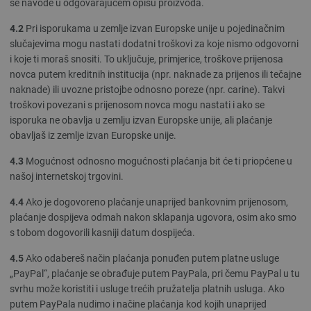
se navode u odgovarajućem opisu proizvoda.
4.2
Pri isporukama u zemlje izvan Europske unije u pojedinačnim
slučajevima mogu nastati dodatni troškovi za koje nismo odgovorni
i koje ti moraš snositi. To uključuje, primjerice, troškove prijenosa
novca putem kreditnih institucija (npr. naknade za prijenos ili tečajne
naknade) ili uvozne pristojbe odnosno poreze (npr. carine). Takvi
troškovi povezani s prijenosom novca mogu nastati i ako se
isporuka ne obavlja u zemlju izvan Europske unije, ali plaćanje
obavljaš iz zemlje izvan Europske unije.
4.3
Mogućnost odnosno mogućnosti plaćanja bit će ti priopćene u
našoj internetskoj trgovini.
4.4
Ako je dogovoreno plaćanje unaprijed bankovnim prijenosom,
plaćanje dospijeva odmah nakon sklapanja ugovora, osim ako smo
s tobom dogovorili kasniji datum dospijeća.
4.5
Ako odabereš način plaćanja ponuđen putem platne usluge
„PayPal“, plaćanje se obrađuje putem PayPala, pri čemu PayPal u tu
svrhu može koristiti i usluge trećih pružatelja platnih usluga. Ako
putem PayPala nudimo i načine plaćanja kod kojih unaprijed