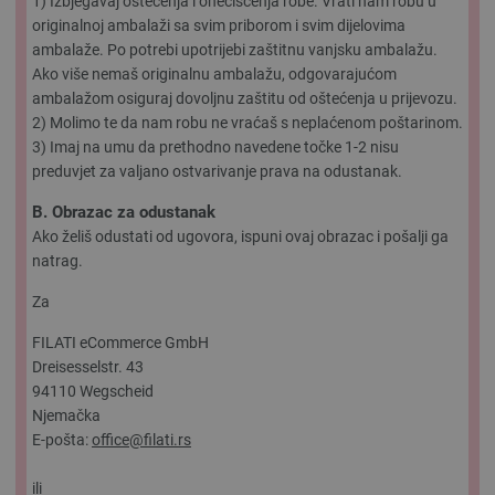
1) Izbjegavaj oštećenja i onečišćenja robe. Vrati nam robu u
originalnoj ambalaži sa svim priborom i svim dijelovima
ambalaže. Po potrebi upotrijebi zaštitnu vanjsku ambalažu.
Ako više nemaš originalnu ambalažu, odgovarajućom
ambalažom osiguraj dovoljnu zaštitu od oštećenja u prijevozu.
2) Molimo te da nam robu ne vraćaš s neplaćenom poštarinom.
3) Imaj na umu da prethodno navedene točke 1-2 nisu
preduvjet za valjano ostvarivanje prava na odustanak.
B. Obrazac za odustanak
Ako želiš odustati od ugovora, ispuni ovaj obrazac i pošalji ga
natrag.
Za
FILATI eCommerce GmbH
Dreisesselstr. 43
94110 Wegscheid
Njemačka
E-pošta:
office@filati.rs
ili