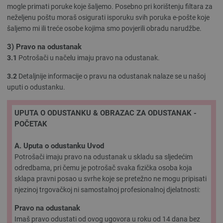
mogle primati poruke koje šaljemo. Posebno pri korištenju filtara za
neželjenu poštu moraš osigurati isporuku svih poruka e-pošte koje
šaljemo mi ili treće osobe kojima smo povjerili obradu narudžbe.
3) Pravo na odustanak
3.1
Potrošači u načelu imaju pravo na odustanak.
3.2
Detaljnije informacije o pravu na odustanak nalaze se u našoj
uputi o odustanku.
UPUTA O ODUSTANKU & OBRAZAC ZA ODUSTANAK -
POČETAK
A. Uputa o odustanku
Uvod
Potrošači imaju pravo na odustanak u skladu sa sljedećim
odredbama, pri čemu je potrošač svaka fizička osoba koja
sklapa pravni posao u svrhe koje se pretežno ne mogu pripisati
njezinoj trgovačkoj ni samostalnoj profesionalnoj djelatnosti:
Pravo na odustanak
Imaš pravo odustati od ovog ugovora u roku od 14 dana bez