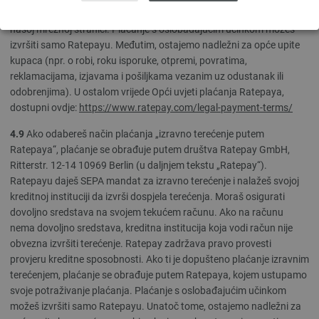
Konkretni načini plaćanja Ratepay koje nudimo bit će ti priopćeni na
našoj mrežnoj stranici. Plaćanje s oslobađajućim učinkom možeš
izvršiti samo Ratepayu. Međutim, ostajemo nadležni za opće upite
kupaca (npr. o robi, roku isporuke, otpremi, povratima,
reklamacijama, izjavama i pošiljkama vezanim uz odustanak ili
odobrenjima). U ostalom vrijede Opći uvjeti plaćanja Ratepaya,
dostupni ovdje:
https://www.ratepay.com
/legal-payment-terms
/
4.9
Ako odabereš način plaćanja „izravno terećenje putem
Ratepaya“, plaćanje se obrađuje putem društva Ratepay GmbH,
Ritterstr. 12-14 10969 Berlin (u daljnjem tekstu „Ratepay“).
Ratepayu daješ SEPA mandat za izravno terećenje i nalažeš svojoj
kreditnoj instituciji da izvrši dospjela terećenja. Moraš osigurati
dovoljno sredstava na svojem tekućem računu. Ako na računu
nema dovoljno sredstava, kreditna institucija koja vodi račun nije
obvezna izvršiti terećenje. Ratepay zadržava pravo provesti
provjeru kreditne sposobnosti. Ako ti je dopušteno plaćanje izravnim
terećenjem, plaćanje se obrađuje putem Ratepaya, kojem ustupamo
svoje potraživanje plaćanja. Plaćanje s oslobađajućim učinkom
možeš izvršiti samo Ratepayu. Unatoč tome, ostajemo nadležni za