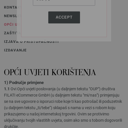
KONTAKT
NEWSLETTER
ACCEPT
OPĆI UVJETI KORIŠTENJA
ZAŠTITA PODATAKA
IZJAVA O PRISTUPAČNOSTI
IZDAVANJE
OPĆI UVJETI KORIŠTENJA
1) Područje primjene
1.1
Ovi Opći uvjeti poslovanja (u daljnjem tekstu "OUP") društva
FILATI eCommerce GmbH (u daljnjem tekstu "mi/nas") primjenjuju
se na sve ugovore o isporuci robe koje ti kao potrošač ili poduzetnik
(u daljnjem tekstu „ti/tebe“) sklapaš s nama u vezi s robom koju
prikazujemo u našoj internetskoj trgovini. Ovim se protivimo
uključivanju tvojih vlastitih uvjeta, osim ako smo s tobom dogovorili
drukčije.