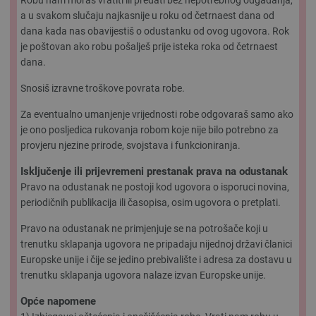
Robu nam moraš vratiti ili predati bez nepotrebnog odgađanja,
a u svakom slučaju najkasnije u roku od četrnaest dana od
dana kada nas obavijestiš o odustanku od ovog ugovora. Rok
je poštovan ako robu pošalješ prije isteka roka od četrnaest
dana.
Snosiš izravne troškove povrata robe.
Za eventualno umanjenje vrijednosti robe odgovaraš samo ako
je ono posljedica rukovanja robom koje nije bilo potrebno za
provjeru njezine prirode, svojstava i funkcioniranja.
Isključenje ili prijevremeni prestanak prava na odustanak
Pravo na odustanak ne postoji kod ugovora o isporuci novina,
periodičnih publikacija ili časopisa, osim ugovora o pretplati.
Pravo na odustanak ne primjenjuje se na potrošače koji u
trenutku sklapanja ugovora ne pripadaju nijednoj državi članici
Europske unije i čije se jedino prebivalište i adresa za dostavu u
trenutku sklapanja ugovora nalaze izvan Europske unije.
Opće napomene