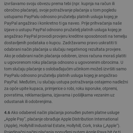
izvršavamo svoju obvezu prema tebi (npr. kupnja na račun ili
obročno plaćanje), svoje potraživanje plaćanja u tom pogledu
ustupamo PayPalu odnosno pružatelju platnih usluga kojeg je
PayPal angažirao i konkretno ti ga naveo. Prije prihvaćanja naše
izjave o ustupu PayPal odnosno pružatelj platnih usluga kojeg je
angažirao PayPal provodi provjeru kreditne sposobnosti na temelju
dostavljenih podataka o kupcu. Zadržavamo pravo uskratiti ti
odabrani način plaćanja u slučaju negativnog rezultata provjere.
Ako je odabrani način plaćanja odobren, iznos računa moraš platiti
u ugovorenom roku plaćanja odnosno u ugovorenim obrocima. U
tom slučaju plaćanje s oslobađajućim učinkom možeš izvršiti samo
PayPalu odnosno pružatelju platnih usluga kojeg je angažirao
PayPal. Međutim, i u slučaju ustupa potraživanja ostajemo nadležni
za opće upite kupaca, primjerice o robi, roku isporuke, otpremi,
povratima, reklamacijama, izjavama i pošiljkama vezanim uz
odustanak ili odobrenjima.
4.6
Ako odabereš način plaćanja ponuđen putem platne usluge
„Apple Pay“, plaćanje obrađuje Apple Distribution International
(Apple), Hollyhill Industrial Estate, Hollyhill, Cork, Irska („Apple“).
Pojedinačni načini plaćanja ponuđeni putem Apple Paya bit će ti