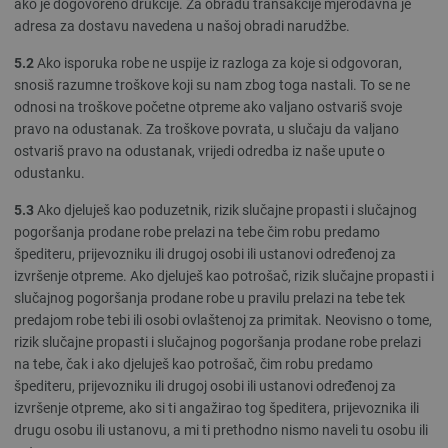
ako je dogovoreno drukčije. Za obradu transakcije mjerodavna je
adresa za dostavu navedena u našoj obradi narudžbe.
5.2
Ako isporuka robe ne uspije iz razloga za koje si odgovoran,
snosiš razumne troškove koji su nam zbog toga nastali. To se ne
odnosi na troškove početne otpreme ako valjano ostvariš svoje
pravo na odustanak. Za troškove povrata, u slučaju da valjano
ostvariš pravo na odustanak, vrijedi odredba iz naše upute o
odustanku.
5.3
Ako djeluješ kao poduzetnik, rizik slučajne propasti i slučajnog
pogoršanja prodane robe prelazi na tebe čim robu predamo
špediteru, prijevozniku ili drugoj osobi ili ustanovi određenoj za
izvršenje otpreme. Ako djeluješ kao potrošač, rizik slučajne propasti i
slučajnog pogoršanja prodane robe u pravilu prelazi na tebe tek
predajom robe tebi ili osobi ovlaštenoj za primitak. Neovisno o tome,
rizik slučajne propasti i slučajnog pogoršanja prodane robe prelazi
na tebe, čak i ako djeluješ kao potrošač, čim robu predamo
špediteru, prijevozniku ili drugoj osobi ili ustanovi određenoj za
izvršenje otpreme, ako si ti angažirao tog špeditera, prijevoznika ili
drugu osobu ili ustanovu, a mi ti prethodno nismo naveli tu osobu ili