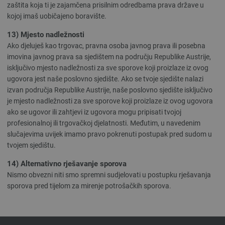
zaštita koja ti je zajamčena prisilnim odredbama prava države u
kojoj imaš uobičajeno boravište.
13) Mjesto nadležnosti
Ako djeluješ kao trgovac, pravna osoba javnog prava ili posebna
imovina javnog prava sa sjedištem na području Republike Austrije,
isključivo mjesto nadležnosti za sve sporove koji proizlaze iz ovog
ugovora jest naše poslovno sjedište. Ako se tvoje sjedište nalazi
izvan područja Republike Austrije, naše poslovno sjedište isključivo
je mjesto nadležnosti za sve sporove koji proizlaze iz ovog ugovora
ako se ugovor ili zahtjevi iz ugovora mogu pripisati tvojoj
profesionalnoj ili trgovačkoj djelatnosti. Međutim, u navedenim
slučajevima uvijek imamo pravo pokrenuti postupak pred sudom u
tvojem sjedištu.
14) Alternativno rješavanje sporova
Nismo obvezni niti smo spremni sudjelovati u postupku rješavanja
sporova pred tijelom za mirenje potrošačkih sporova.