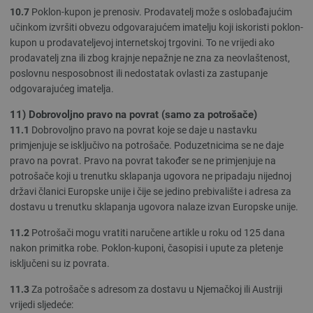
10.7
Poklon-kupon je prenosiv. Prodavatelj može s oslobađajućim
učinkom izvršiti obvezu odgovarajućem imatelju koji iskoristi poklon-
kupon u prodavateljevoj internetskoj trgovini. To ne vrijedi ako
prodavatelj zna ili zbog krajnje nepažnje ne zna za neovlaštenost,
poslovnu nesposobnost ili nedostatak ovlasti za zastupanje
odgovarajućeg imatelja.
11) Dobrovoljno pravo na povrat (samo za potrošače)
11.1
Dobrovoljno pravo na povrat koje se daje u nastavku
primjenjuje se isključivo na potrošače. Poduzetnicima se ne daje
pravo na povrat. Pravo na povrat također se ne primjenjuje na
potrošače koji u trenutku sklapanja ugovora ne pripadaju nijednoj
državi članici Europske unije i čije se jedino prebivalište i adresa za
dostavu u trenutku sklapanja ugovora nalaze izvan Europske unije.
11.2
Potrošači mogu vratiti naručene artikle u roku od 125 dana
nakon primitka robe. Poklon-kuponi, časopisi i upute za pletenje
isključeni su iz povrata.
11.3
Za potrošače s adresom za dostavu u Njemačkoj ili Austriji
vrijedi sljedeće: