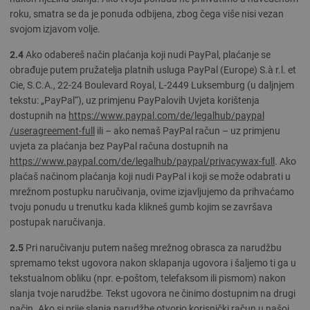
roku, smatra se da je ponuda odbijena, zbog čega više nisi vezan
svojom izjavom volje.
2.4
Ako odabereš način plaćanja koji nudi PayPal, plaćanje se
obrađuje putem pružatelja platnih usluga PayPal (Europe) S.à r.l. et
Cie, S.C.A., 22-24 Boulevard Royal, L-2449 Luksemburg (u daljnjem
tekstu: „PayPal“), uz primjenu PayPalovih Uvjeta korištenja
dostupnih na
https://www.paypal.com
/de
/legalhub
/paypal
/useragreement-full
ili – ako nemaš PayPal račun – uz primjenu
uvjeta za plaćanja bez PayPal računa dostupnih na
https://www.paypal.com
/de
/legalhub
/paypal
/privacywax-full
. Ako
plaćaš načinom plaćanja koji nudi PayPal i koji se može odabrati u
mrežnom postupku naručivanja, ovime izjavljujemo da prihvaćamo
tvoju ponudu u trenutku kada klikneš gumb kojim se završava
postupak naručivanja.
2.5
Pri naručivanju putem našeg mrežnog obrasca za narudžbu
spremamo tekst ugovora nakon sklapanja ugovora i šaljemo ti ga u
tekstualnom obliku (npr. e-poštom, telefaksom ili pismom) nakon
slanja tvoje narudžbe. Tekst ugovora ne činimo dostupnim na drugi
način. Ako si prije slanja narudžbe otvorio korisnički račun u našoj