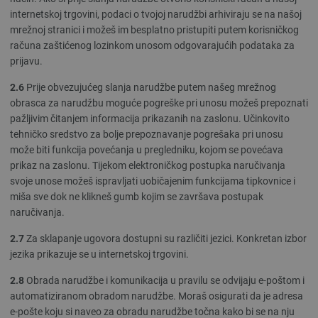
internetskoj trgovini, podaci o tvojoj narudžbi arhiviraju se na našoj
mrežnoj stranici i možeš im besplatno pristupiti putem korisničkog
računa zaštićenog lozinkom unosom odgovarajućih podataka za
prijavu.
2.6
Prije obvezujućeg slanja narudžbe putem našeg mrežnog
obrasca za narudžbu moguće pogreške pri unosu možeš prepoznati
pažljivim čitanjem informacija prikazanih na zaslonu. Učinkovito
tehničko sredstvo za bolje prepoznavanje pogrešaka pri unosu
može biti funkcija povećanja u pregledniku, kojom se povećava
prikaz na zaslonu. Tijekom elektroničkog postupka naručivanja
svoje unose možeš ispravljati uobičajenim funkcijama tipkovnice i
miša sve dok ne klikneš gumb kojim se završava postupak
naručivanja.
2.7
Za sklapanje ugovora dostupni su različiti jezici. Konkretan izbor
jezika prikazuje se u internetskoj trgovini.
2.8
Obrada narudžbe i komunikacija u pravilu se odvijaju e-poštom i
automatiziranom obradom narudžbe. Moraš osigurati da je adresa
e-pošte koju si naveo za obradu narudžbe točna kako bi se na nju