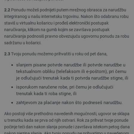
2.2
Ponudu možeš podnijeti putem mrežnog obrasca za narudžbu
integriranog u našu internetsku trgovinu. Nakon što odabranu robu
staviš u virtualnu košaricu i prođeš elektronički postupak
naručivanja, klikom na gumb kojim se završava postupak
naručivanja podnosiš pravno obvezujuću ugovornu ponudu za robu
sadržanu u košarici.
2.3
Tvoju ponudu možemo prihvatiti u roku od pet dana,
slanjem pisane potvrde narudžbe ili potvrde narudžbe u
tekstualnom obliku (telefaksom ili e-poštom), pri čemu
je odlučujući trenutak kada ti potvrda narudžbe stigne, ili
isporukom naručene robe, pri čemu je odlučujući
trenutak kada ti roba stigne, ili
zahtjevom za plaćanje nakon što podneseš narudžbu.
Ako postoji više prethodno navedenih mogućnosti, ugovor se sklapa
u trenutku kada se prva od njih ostvari. Rok za prihvat tvoje ponude
počinje teći dan nakon slanja ponude i završava istekom petog dana
nakon njezina slanja. Ako tvoju ponudu ne prihvatimo u navedenom