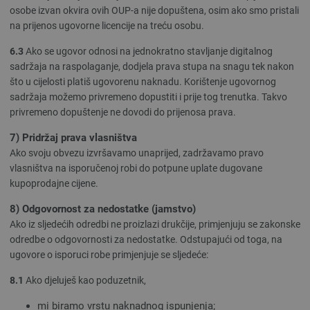
osobe izvan okvira ovih OUP-a nije dopuštena, osim ako smo pristali
na prijenos ugovorne licencije na treću osobu.
6.3
Ako se ugovor odnosi na jednokratno stavljanje digitalnog
sadržaja na raspolaganje, dodjela prava stupa na snagu tek nakon
što u cijelosti platiš ugovorenu naknadu. Korištenje ugovornog
sadržaja možemo privremeno dopustiti i prije tog trenutka. Takvo
privremeno dopuštenje ne dovodi do prijenosa prava.
7) Pridržaj prava vlasništva
Ako svoju obvezu izvršavamo unaprijed, zadržavamo pravo
vlasništva na isporučenoj robi do potpune uplate dugovane
kupoprodajne cijene.
8) Odgovornost za nedostatke (jamstvo)
Ako iz sljedećih odredbi ne proizlazi drukčije, primjenjuju se zakonske
odredbe o odgovornosti za nedostatke. Odstupajući od toga, na
ugovore o isporuci robe primjenjuje se sljedeće:
8.1
Ako djeluješ kao poduzetnik,
mi biramo vrstu naknadnog ispunjenja;