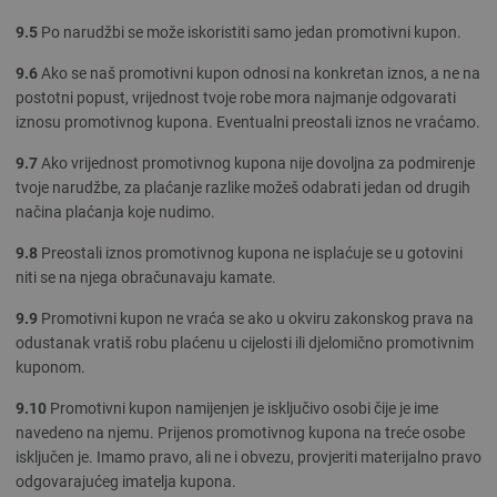
9.5
Po narudžbi se može iskoristiti samo jedan promotivni kupon.
9.6
Ako se naš promotivni kupon odnosi na konkretan iznos, a ne na
postotni popust, vrijednost tvoje robe mora najmanje odgovarati
iznosu promotivnog kupona. Eventualni preostali iznos ne vraćamo.
9.7
Ako vrijednost promotivnog kupona nije dovoljna za podmirenje
tvoje narudžbe, za plaćanje razlike možeš odabrati jedan od drugih
načina plaćanja koje nudimo.
9.8
Preostali iznos promotivnog kupona ne isplaćuje se u gotovini
niti se na njega obračunavaju kamate.
9.9
Promotivni kupon ne vraća se ako u okviru zakonskog prava na
odustanak vratiš robu plaćenu u cijelosti ili djelomično promotivnim
kuponom.
9.10
Promotivni kupon namijenjen je isključivo osobi čije je ime
navedeno na njemu. Prijenos promotivnog kupona na treće osobe
isključen je. Imamo pravo, ali ne i obvezu, provjeriti materijalno pravo
odgovarajućeg imatelja kupona.