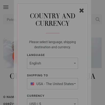
COUNTRY AND
CURRENCY
USD
Moj račun
Please select language, shipping
destination and currency.
LANGUAGE
OPĆI UVJETI KORIŠTENJA
SHIPPING TO
USA - The United States
of America
CURRENCY
O NAMA
ODRŽIVOST