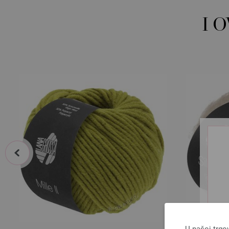
I 
prev
U našoj trgo