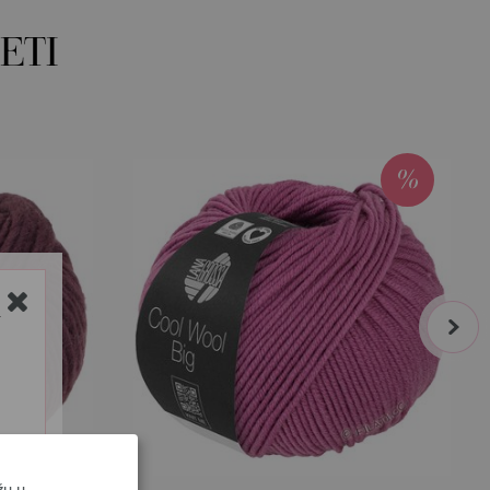
ETI
next
Y
žu u