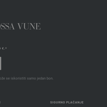
OSSA VUNE
 €.*
ože se iskoristiti samo jedan bon.
Ć
SIGURNO PLAĆANJE