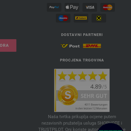
DOSTAVNI PARTNERI
VORA
PROCJENA TRGOVINA
Naša tvrtka prikuplja ocjene putem
nezavisnih pružatelja usluga SHOPVOTE i
TRUSTPILOT. Oni koriste automatske i ručne