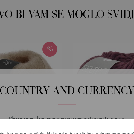
OVO BI VAM SE MOGLO SVIDJ
COUNTRY AND CURRENC
Please select language, shipping destination and currency.
LANGUAGE
vini koristimo kolačiće. Neke od njih su ključne, a druge nam poma