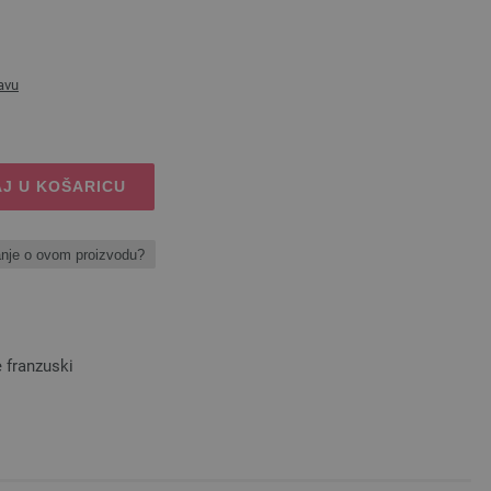
avu
J U KOŠARICU
anje o ovom proizvodu?
 franzuski