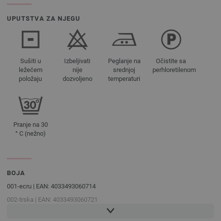
UPUTSTVA ZA NJEGU
Sušiti u
Izbeljivati
Peglanje na
Očistite sa
ležećem
nije
srednjoj
perhloretilenom
položaju
dozvoljeno
temperaturi
Pranje na 30
° C (nežno)
BOJA
001-ecru | EAN: 4033493060714
002-trska | EAN: 4033493060721
003-tamno smeđa | EAN: 4033493060738