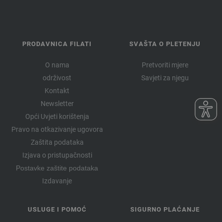
076-sivo plava | EAN: 4033493211574
077-pastelne zeleno | EAN: 4033493211581
078-ljubičasta | EAN: 4033493211598
PRODAVNICA FILATI
SVAŠTA O PLETENJU
079-žuta zelena | EAN: 4033493211604
080-fuksija | EAN: 4033493211611
O nama
Pretvoriti mjere
081-kaki | EAN: 4033493211628
održivost
Savjeti za njegu
082-pijesak žuto | EAN: 4033493211635
Kontakt
083-tirkiz plavo | EAN: 4033493211642
Newsletter
084-Stara ružičasta | EAN: 4033493227209
Opći Uvjeti korištenja
085-narančasta | EAN: 4033493227216
Pravo na otkazivanje ugovora
086-zlatno žuta | EAN: 4033493227223
Zaštita podataka
Izjava o pristupačnosti
087-maslinovo | EAN: 4033493227230
Postavke zaštite podataka
088-svjetlo Bjelokosti | EAN: 4033493227247
Izdavanje
089-blijedo ljubičasta | EAN: 4033493227254
090-tirkiz | EAN: 4033493227261
091-svijetlo tirkizno | EAN: 4033493250610
USLUGE I POMOĆ
SIGURNO PLAĆANJE