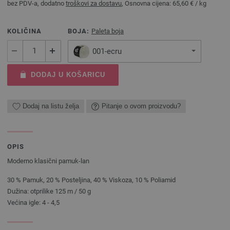
bez PDV-a, dodatno
troškovi za dostavu
, Osnovna cijena:
65,60 €
/ kg
KOLIČINA
BOJA:
Paleta boja
001-ecru
DODAJ U KOŠARICU
Dodaj na listu želja
Pitanje o ovom proizvodu?
OPIS
Moderno klasični pamuk-lan
30 % Pamuk, 20 % Posteljina, 40 % Viskoza, 10 % Poliamid
Dužina: otprilike 125 m / 50 g
Većina igle: 4 - 4,5