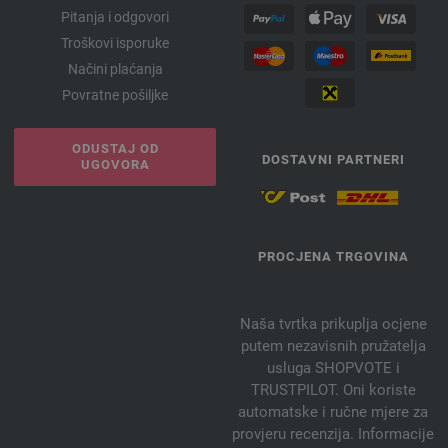
092-različak | EAN: 4033493250627
Pitanja i odgovori
093-antik crvena | EAN: 4033493250634
Troškovi isporuke
094-bundeva | EAN: 4033493250641
Načini plaćanja
095-pastelne Orange | EAN: 4033493250658
Povratne pošiljke
096-deva | EAN: 4033493250665
097-jorgovan | EAN: 4033493271066
ODUSTAJ OD
DOSTAVNI PARTNERI
098-azaleja | EAN: 4033493271073
UGOVORA
099-vatra crvena | EAN: 4033493271080
100-šljiva | EAN: 4033493271097
301-svijetlo zelena | EAN: 4033493271103
PROCJENA TRGOVINA
302-plavo | EAN: 4033493271110
303-roze | EAN: 4033493294683
Naša tvrtka prikuplja ocjene
304-roze | EAN: 4033493294690
putem nezavisnih pružatelja
305-lavanda | EAN: 4033493294706
usluga SHOPVOTE i
306-losos | EAN: 4033493294713
TRUSTPILOT. Oni koriste
307-žuto | EAN: 4033493294720
automatske i ručne mjere za
308-pistać | EAN: 4033493294737
provjeru recenzija. Informacije