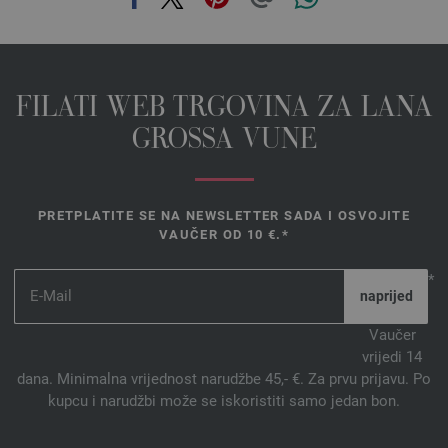
058-fuksija | EAN: 4033493149501
059-lavanda | EAN: 4033493149518
060-srebrna siva | EAN: 4033493169509
061-siva zelena | EAN: 4033493169516
FILATI WEB TRGOVINA ZA LANA
062-bež | EAN: 4033493169523
GROSSA VUNE
063-šljivaplavo | EAN: 4033493169530
064-Zeleni borovi | EAN: 4033493169547
065-kaki | EAN: 4033493169554
PRETPLATITE SE NA NEWSLETTER SADA I OSVOJITE
066-smaragd | EAN: 4033493169561
VAUČER OD 10 €.*
067-nježna plava | EAN: 4033493169578
068-breskva | EAN: 4033493188142
*
069-jorgovan | EAN: 4033493188159
070-svjetloplav | EAN: 4033493188166
Vaučer
vrijedi 14
072-žad | EAN: 4033493188180
dana. Minimalna vrijednost narudžbe 45,- €. Za prvu prijavu. Po
073-tamno petrol | EAN: 4033493188197
kupcu i narudžbi može se iskoristiti samo jedan bon.
074-marelica | EAN: 4033493188203
075-cimet | EAN: 4033493188210