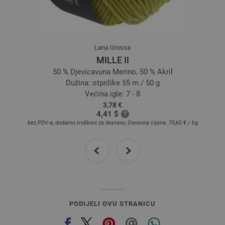
041-losos | EAN: 4033493118309
042-Zyklam | EAN: 4033493118316
043-žuta zelena | EAN: 4033493118323
Lana Grossa
044-tirkiz plavo | EAN: 4033493118330
MILLE II
045-grège | EAN: 4033493118347
50 % Djevicavuna Merino, 50 % Akril
046-tamno siva | EAN: 4033493118354
Dužina: otprilike 55 m / 50 g
048-menta | EAN: 4033493133692
Većina igle: 7 - 8
3,78 €
049-mauve | EAN: 4033493133708
4,41 $
050-karanfil | EAN: 4033493133715
bez PDV-a, dodatno troškovi za dostavu, Osnovna cijena:
75,60 €
/ kg
051-narančasta | EAN: 4033493133722
prev
next
052-plavo | EAN: 4033493133739
053-Cimet smeđi | EAN: 4033493149457
054-zlatno žuta | EAN: 4033493149464
055-žuto | EAN: 4033493149471
056-mandarin | EAN: 4033493149488
PODIJELI OVU STRANICU
057-roze | EAN: 4033493149495