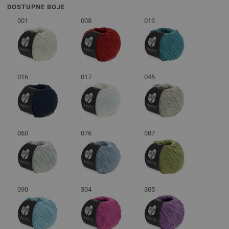
DOSTUPNE BOJE
001
008
013
016
017
045
060
076
087
090
304
305