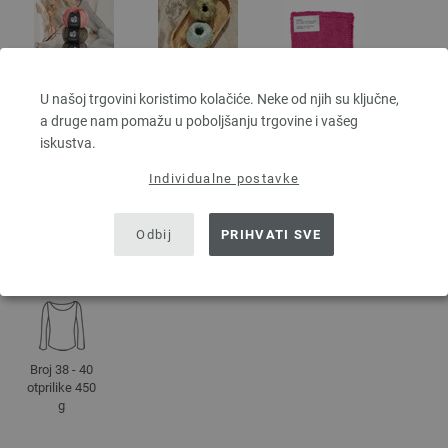
U našoj trgovini koristimo kolačiće. Neke od njih su ključne,
a druge nam pomažu u poboljšanju trgovine i vašeg
iskustva.
DETALJI
Individualne postavke
otprilike 125
50 g
m
Odbij
PRIHVATI SVE
4 - 4,5
10 x 10 cm
po 50 g
28 Sortirati,
23 Petlje
Broj 38 - 40
otprilike 450
g