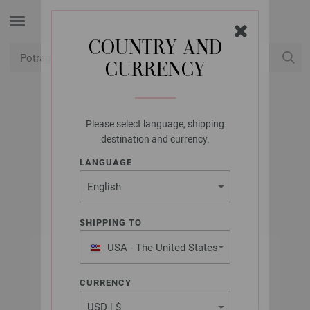
COUNTRY AND
CURRENCY
USD
Moj račun
Please select language, shipping
LANA GROSSA
destination and currency.
LINARTE
LANGUAGE
SHIPPING TO
USA - The United States
of America
CURRENCY