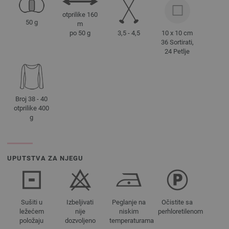
otprilike 160
50 g
m
3,5 - 4,5
10 x 10 cm
po 50 g
36 Sortirati,
24 Petlje
Broj 38 - 40
otprilike 400
g
UPUTSTVA ZA NJEGU
Sušiti u
Izbeljivati
Peglanje na
Očistite sa
ležećem
nije
niskim
perhloretilenom
položaju
dozvoljeno
temperaturama