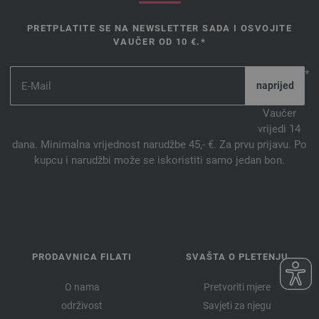
116-Svijetlo zeleno | EAN: 4033493149938
PRETPLATITE SE NA NEWSLETTER SADA I OSVOJITE
117-tamno ljubičasta | EAN: 4033493149945
VAUČER OD 10 €.*
118-losos | EAN: 4033493168199
119-pijesak | EAN: 4033493168205
*
120-siva zelena | EAN: 4033493168212
121-mahovina zeleni | EAN: 4033493168229
Vaučer
vrijedi 14
122-petrol | EAN: 4033493168236
dana. Minimalna vrijednost narudžbe 45,- €. Za prvu prijavu. Po
123-plava ljubičasta | EAN: 4033493168243
kupcu i narudžbi može se iskoristiti samo jedan bon.
124-žabljak žuto | EAN: 4033493168250
125-prah | EAN: 4033493187428
126-marelica | EAN: 4033493187435
127-karanfil | EAN: 4033493187442
128-vanilja | EAN: 4033493187459
PRODAVNICA FILATI
SVAŠTA O PLETENJU
129-trava zelena | EAN: 4033493187466
130-nježna plava | EAN: 4033493187473
O nama
Pretvoriti mjere
131-teint | EAN: 4033493207461
održivost
Savjeti za njegu