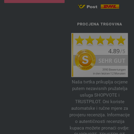
149-konjak | EAN: 4033493251501
150-bundeva | EAN: 4033493251518
151-kupina | EAN: 4033493251525
PROCJENA TRGOVINA
152-kesten | EAN: 4033493251532
153-Mokka | EAN: 4033493251549
154-šljiva | EAN: 4033493271332
155-azaleja | EAN: 4033493271349
156-Oleander zeleni | EAN: 4033493271356
157-gorčica plava | EAN: 4033493271363
158-marelica | EAN: 4033493271370
Naša tvrtka prikuplja ocjene
159-svijetlo zelena | EAN: 4033493271387
putem nezavisnih pružatelja
160-grafit | EAN: 4033493271394
usluga SHOPVOTE i
161-žuta narančasta | EAN: 4033493289108
TRUSTPILOT. Oni koriste
automatske i ručne mjere za
162-Losos narandžasta | EAN: 4033493289115
provjeru recenzija. Informacije
163-fuksija | EAN: 4033493289122
o autentičnosti recenzija
164-Ljubičasta lila | EAN: 4033493289139
kupaca možete pronaći ovdje:
165-tirkiz plavo | EAN: 4033493289146