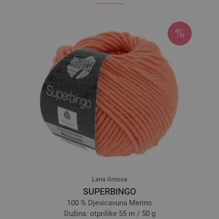
071-ljubičasta | EAN: 4033493073189
075-različak | EAN: 4033493073226
076-bundeva | EAN: 4033493073233
078-Svijetlo crveno | EAN: 4033493073257
079-crna smeđa | EAN: 4033493073264
080-kaki | EAN: 4033493073271
083-jorgovan | EAN: 4033493089678
084-pistać | EAN: 4033493089685
090-roze | EAN: 4033493104715
091-lavanda | EAN: 4033493104722
092-svjetloplav | EAN: 4033493104739
093-petrolplavo | EAN: 4033493104746
094-zelen | EAN: 4033493104753
Lana Grossa
095-bordo | EAN: 4033493104760
SUPERBINGO
096-losos | EAN: 4033493117432
100 % Djevicavuna Merino
097-bež | EAN: 4033493117449
Dužina: otprilike 55 m / 50 g