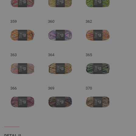
359
360
362
363
364
365
366
369
370
DETALJI