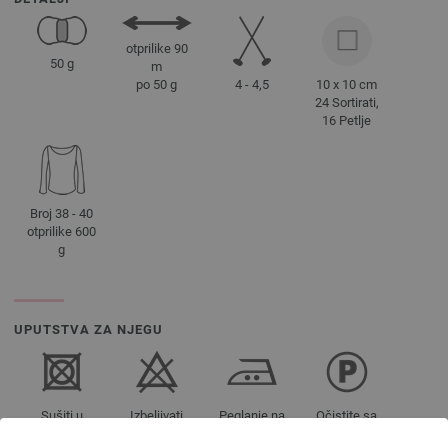
otprilike 90
50 g
m
4 - 4,5
10 x 10 cm
po 50 g
24 Sortirati,
16 Petlje
Broj 38 - 40
otprilike 600
g
UPUTSTVA ZA NJEGU
Sušiti u
Izbeljivati
Peglanje na
Očistite sa
sušilici nije
nije
srednjoj
perhloretilenom