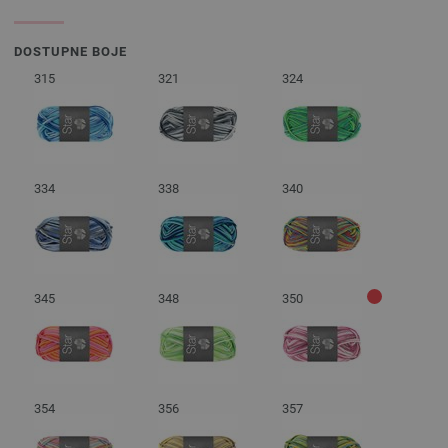
DOSTUPNE BOJE
315
321
324
334
338
340
345
348
350
354
356
357