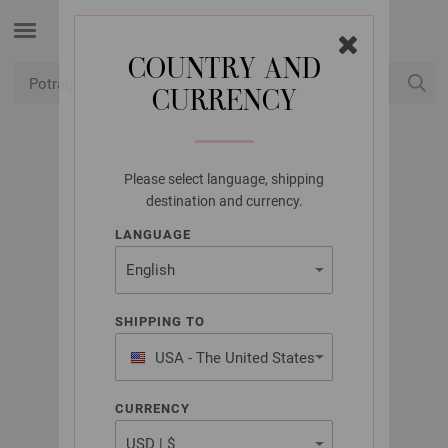
COUNTRY AND
CURRENCY
USD
Moj račun
Please select language, shipping
LANA GROSSA
destination and currency.
STAR PRINT
LANGUAGE
SHIPPING TO
USA - The United States
of America
CURRENCY