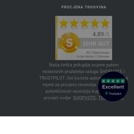
PROCJENA TRGOVINA
Naša tvrtka prikuplja ocjene putem
nezavisnih pružatelja usluga SHOPVOTE i
TRUSTPILOT. Oni koriste automatske i ručne
mjere za provjeru recenzija. Informacije o
autentičnosti recenzija kupaca možete
pronaći ovdje:
SHOPVOTE
,
TRUSTPILOT