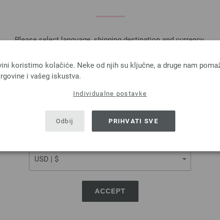
ndstrick No. 72 (Home) -
ukcije engleski (EN)
Novembar 2019
12,43 €
Please select language, shipping destination and currency.
14,51 $
-a, dodatno
troškovi za dostavu
LANGUAGE
vini koristimo kolačiće. Neke od njih su ključne, a druge nam poma
rgovine i vašeg iskustva.
Individualne postavke
SHIPPING TO
USA - The United States of America
Odbij
PRIHVATI SVE
CURRENCY
EB TRGOVINA ZA LANA GR
ACCEPT