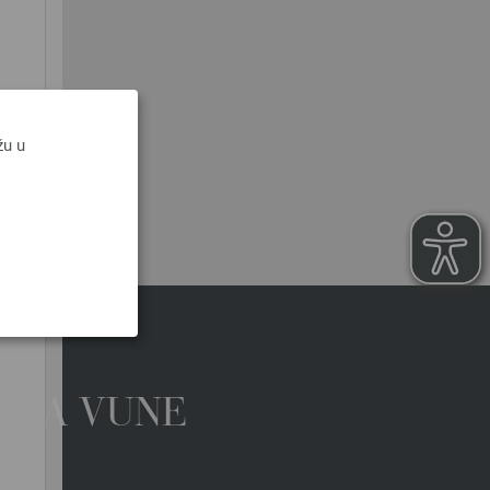
žu u
OSSA VUNE