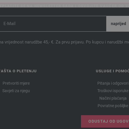
TPLATITE SE NA NEWSLETTER SADA I OSVOJITE VAUČER OD 10
na vrijednost narudžbe 45,- €. Za prvu prijavu. Po kupcu i narudžbi m
VAŠTA O PLETENJU
USLUGE I POMO
Pretvoriti mjere
Pitanja i odgovori
Savjeti za njegu
Troškovi isporuke
Načini plaćanja
Povratne pošiljke
ODUSTAJ OD UGO