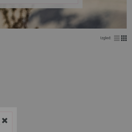
Izgled:
Y