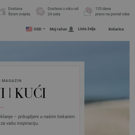
Dostava
Dostava u roku od
125 dana
Širom svijeta
24 sata
pravo na povrat robe
Lista želja
USD
Moj račun
Košarica
N MAGAZIN
 | KUĆI
eklanje – prikupljeni u našim tiskanim
za vašu inspiraciju.