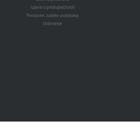
Izjava o pristupačnosti
Postavke zaštite podataka
Izdavanje