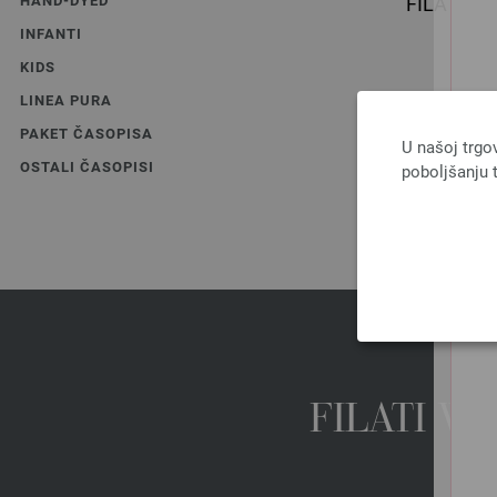
HAND-DYED
FILATI Ha
Instr
INFANTI
KIDS
LINEA PURA
bez PDV
PAKET ČASOPISA
U našoj trgo
OSTALI ČASOPISI
poboljšanju t
FILATI W