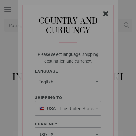
COUNTRY AND
CURRENCY
USD
Moj račun
Please select language, shipping
LANA GROSSA
destination and currency.
FILATI NO. 58 -
LANGUAGE
INSTRUKCIJE ENGLESKI
(EN)
SHIPPING TO
USA - The United States
Oktobar 2019
of America
CURRENCY