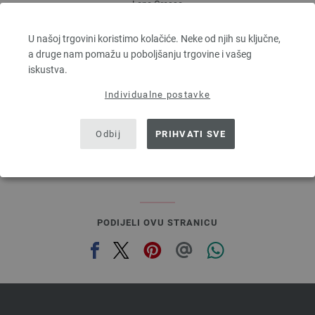
Lana Grossa
BINGO Uni/Melange
100 % Djevicavuna Merino
U našoj trgovini koristimo kolačiće. Neke od njih su ključne,
Dužina: otprilike 80 m / 50 g
a druge nam pomažu u poboljšanju trgovine i vašeg
Većina igle: 4,5 - 5,5
iskustva.
3,28 €
RRP:
5,00 €
Individualne postavke
3,83 $
RRP:
5,84 $
bez PDV-a, dodatno troškovi za dostavu, Osnovna cijena:
65,60 €
/ kg
prev
next
Odbij
PRIHVATI SVE
PODIJELI OVU STRANICU