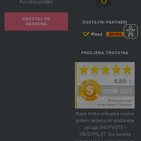
Povratne pošiljke
ODUSTAJ OD
DOSTAVNI PARTNERI
UGOVORA
PROCJENA TRGOVINA
Naša tvrtka prikuplja ocjene
putem nezavisnih pružatelja
usluga SHOPVOTE i
TRUSTPILOT. Oni koriste