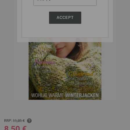
ACCEPT
RRP:
11,31 €
8,50 €