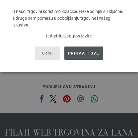
100 % Djevicavuna Merino
U našoj trgovini koristimo kolačiće. Neke od njih su ključne,
Dužina: otprilike 55 m / 50 g
a druge nam pomažu u poboljšanju trgovine i vašeg
Većina igle: 6 - 7
iskustva.
2,48 €
RRP:
5,00 €
2,90 $
RRP:
5,84 $
Individualne postavke
bez PDV-a, dodatno troškovi za dostavu, Osnovna cijena:
49,60 €
/ kg
prev
next
Odbij
PRIHVATI SVE
PODIJELI OVU STRANICU
FILATI WEB TRGOVINA ZA LANA