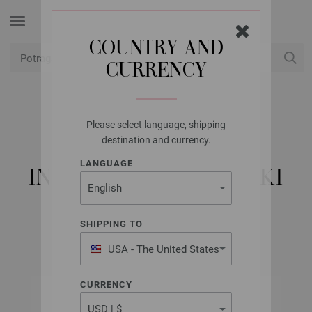
COUNTRY AND
CURRENCY
USD
Moj račun
Please select language, shipping
LANA GROSSA
destination and currency.
FILATI NO. 59 -
LANGUAGE
INSTRUKCIJE ENGLESKI
SHIPPING TO
2020
USA - The United States
of America
CURRENCY