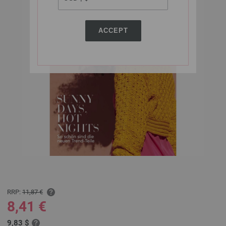
ACCEPT
RRP:
11,87 €
8,41 €
9,83 $