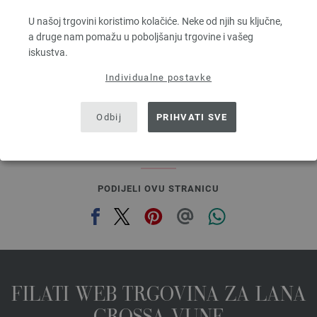
90 % Alpaka, 5 % Djevicavuna, 5 % Poliamid
Dužina: otprilike 140 m / 50 g
U našoj trgovini koristimo kolačiće. Neke od njih su ključne,
Većina igle: 5 - 6
a druge nam pomažu u poboljšanju trgovine i vašeg
6,68 €
iskustva.
7,77 $
bez PDV-a, dodatno troškovi za dostavu, Osnovna cijena:
133,60 €
/ kg
Individualne postavke
prev
next
Odbij
PRIHVATI SVE
PODIJELI OVU STRANICU
FILATI WEB TRGOVINA ZA LANA