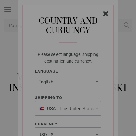
COUNTRY AND
CURRENCY
USD
Moj račun
Please select language, shipping
LANA GROSSA
destination and currency.
GOMITOLO NO. 6 -
LANGUAGE
MAGAZIN NJEMACKI +
INSTRUKCIJE FRANZUSKI
SHIPPING TO
USA - The United States
2020/21
of America
CURRENCY