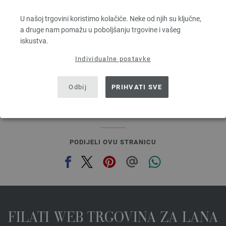
70 % Mohair, 30 % Svila
U našoj trgovini koristimo kolačiće. Neke od njih su ključne,
Dužina: otprilike 210 m / 25 g
a druge nam pomažu u poboljšanju trgovine i vašeg
Većina igle: 4,5 - 5
iskustva.
8,36 €
9,75 $
Individualne postavke
bez PDV-a, dodatno troškovi za dostavu, Osnovna cijena:
334,40 €
/ kg
prev
next
Odbij
PRIHVATI SVE
PODIJELI OVU STRANICU
FILATI WEB TRGOVINA ZA LANA