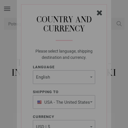
COUNTRY AND
CURRENCY
USD
Moj račun
Please select language, shipping
LANA GROSSA
destination and currency.
TÜCHER & CO. NO. 5 -
LANGUAGE
INSTRUKCIJE ENGLESKI
SHIPPING TO
Septembar 2021
USA - The United States
of America
CURRENCY