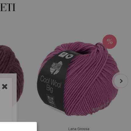
ETI
next
Y
Lana Grossa