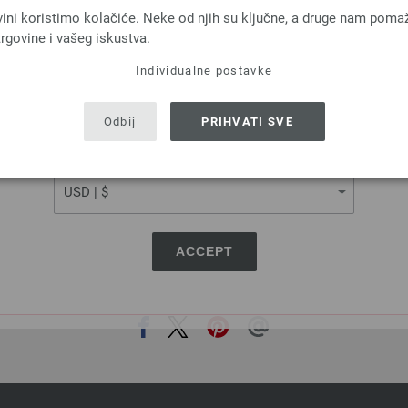
LANGUAGE
MILLE II
FELTRO
vini koristimo kolačiće. Neke od njih su ključne, a druge nam poma
vicavuna Merino, 50 % Akril
100 % Djevicavun
rgovine i vašeg iskustva.
a: otprilike 55 m / 50 g
Dužina: otprilike 50 m 
Individualne postavke
Većina igle: 7 - 8
Većina igle: 8
SHIPPING TO
3,78 €
2,94 €
USA - The United States of America
4,40 $
3,42 $
Odbij
PRIHVATI SVE
troškovi za dostavu, Osnovna cijena:
75,60 €
/
bez PDV-a, dodatno troškovi za dostavu, Osn
kg
kg
CURRENCY
ACCEPT
PODIJELI OVU STRANICU