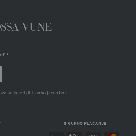
OSSA VUNE
 €.*
ože se iskoristiti samo jedan bon.
Ć
SIGURNO PLAĆANJE