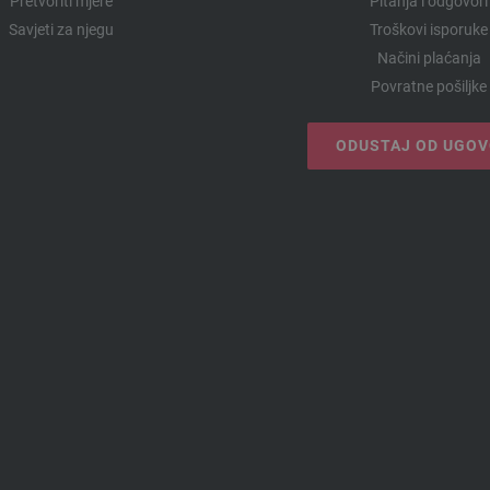
Pretvoriti mjere
Pitanja i odgovori
Savjeti za njegu
Troškovi isporuke
Načini plaćanja
Povratne pošiljke
ODUSTAJ OD UGO