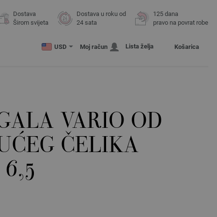
Dostava
Dostava u roku od
125 dana
Širom svijeta
24 sata
pravo na povrat robe
Lista želja
USD
Moj račun
Košarica
IGALA VARIO OD
UĆEG ČELIKA
 6,5