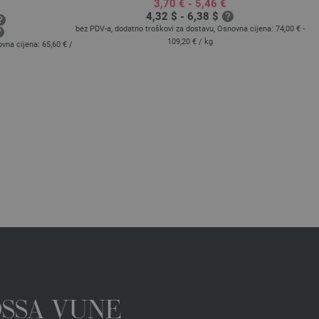
3,70 € - 5,46 €
4,32 $ - 6,38 $
bez PDV-a, dodatno troškovi za dostavu, Osnovna cijena:
74,00 € -
bez
109,20 €
/ kg
ovna cijena:
65,60 €
/
OSSA VUNE