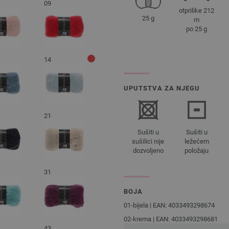
09
otprilike 212
25 g
m
po 25 g
14
UPUTSTVA ZA NJEGU
21
Sušiti u
Sušiti u
sušilici nije
ležećem
dozvoljeno
položaju
31
BOJA
01-bijela | EAN: 4033493298674
02-krema | EAN: 4033493298681
43