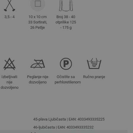
3,5 - 4
10 x 10 cm
Broj 38 - 40
33 Sortirati,
otprilike 125
26 Petlje
- 175 g
Izbeljivati
Peglanje nije
Očistite sa
Ručno pranje
nije
dozvoljeno
perhloretilenom
dozvoljeno
45-plava Ljubičasta | EAN: 4033493335225
46-ljubičasta | EAN: 4033493335232