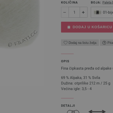
KOLIČINA
BOJA:
Paleta 
01-bij
DODAJ U KOŠARICU
Dodaj na listu želja
Pit
OPIS
Fina čipkasta pređa od alpake (s
69 % Alpaka, 31 % Svila
Dužina: otprilike 212 m / 25 g
Većina igle: 3,5 - 4
DETALJI