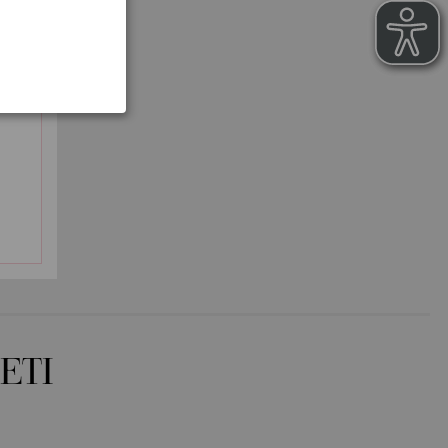
80-Nježno zelena | EAN: 4033493411318
81-Svijetla maslina | EAN: 4033493411325
82-maslinovo | EAN: 4033493411332
64
83-bijela Zelena | EAN: 4033493411349
335171
84-čokolada smeđa | EAN: 4033493411356
33493335188
85-tamno smeđa | EAN: 4033493411363
335195
86-crvenanarančasta | EAN: 4033493411370
35201
87-Indijsko crveno | EAN: 4033493411387
93335218
ETI