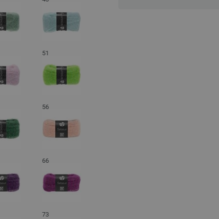
03-breskva | EAN: 4033493298698
04-nugat | EAN: 4033493298704
05-hrđa | EAN: 4033493298711
06-Kukuruz žuto | EAN: 4033493298
51
07-Nježno žuta | EAN: 40334932987
08-roze | EAN: 4033493298742
09-crveno | EAN: 4033493298759
10-Crno vino | EAN: 4033493298766
56
11-ljubičasta | EAN: 4033493298773
12-grafit siva | EAN: 4033493298780
13-Golubovi plavi | EAN: 403349329
14-svjetloplav | EAN: 403349329880
66
15-plavo | EAN: 4033493298810
16-siva zelena | EAN: 403349329882
17-zelen | EAN: 4033493298834
18-antracit | EAN: 4033493298841
73
19-svijetlo siva | EAN: 40334932988