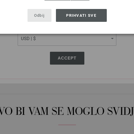
36-biser bež | EAN: 4033493320641
SHIPPING TO
37-različak | EAN: 4033493320658
USA - The United States of America
Odbij
PRIHVATI SVE
38-deva | EAN: 4033493320665
39-svijetlo žuta | EAN: 40334933351
CURRENCY
40-Svijetla maslina | EAN: 4033493
41-Svjetlo morsko zeleno | EAN: 40
42-Svijetli smaragd | EAN: 4033493
43-svijetlo tirkizno | EAN: 40334933
ACCEPT
44-nebesko plavetnilo | EAN: 40334
OVO BI VAM SE MOGLO SVIDJ