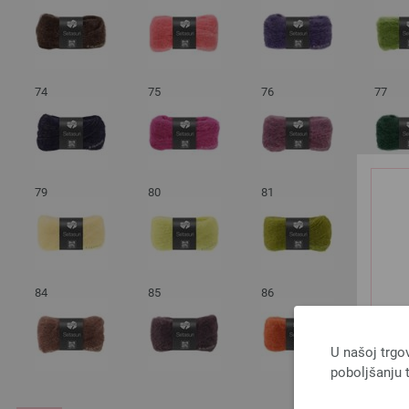
74
75
76
77
79
80
81
82
84
85
86
87
U našoj trgo
poboljšanju t