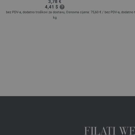
3,78 €
4,41 $
40 €
bez PDV-a, dodatno troškovi za dostavu, Osnovna cijena:
75,60 €
/
bez PDV-a, dodatno 
kg
FILATI W