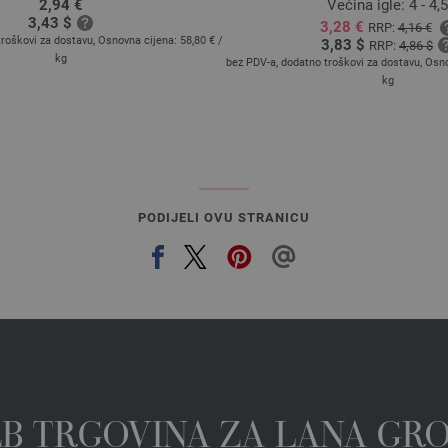
2,94 €
Većina igle: 4 - 4,5
3,43 $
3,28 €
RRP:
4,16 €
troškovi za dostavu, Osnovna cijena:
58,80 €
/
3,83 $
RRP:
4,86 $
kg
bez PDV-a, dodatno troškovi za dostavu, Osn
kg
PODIJELI OVU STRANICU
EB TRGOVINA ZA LANA GR