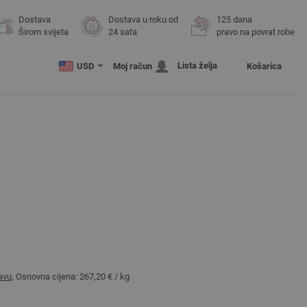
Dostava
Dostava u roku od
125 dana
Širom svijeta
24 sata
pravo na povrat robe
Lista želja
USD
Moj račun
Košarica
avu
, Osnovna cijena:
267,20 €
/ kg