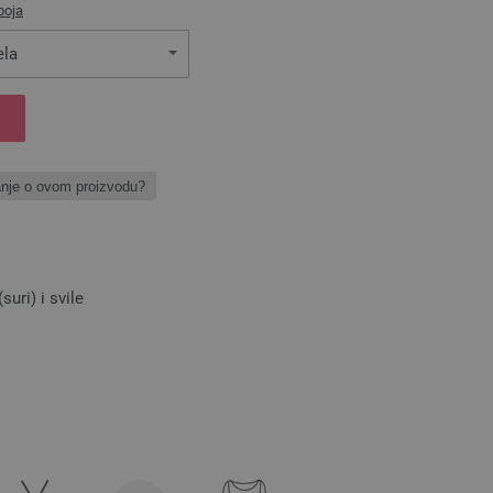
boja
ela
anje o ovom proizvodu?
uri) i svile