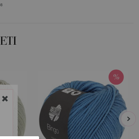
08
ETI
Y
next