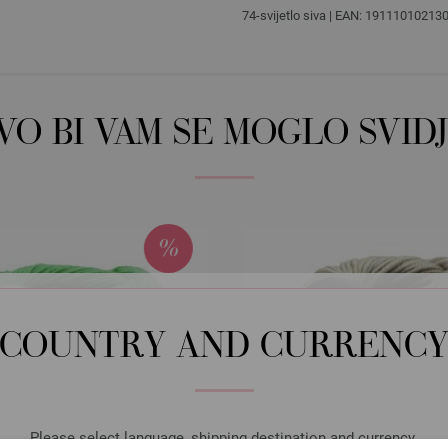
74-svijetlo siva | EAN: 19111010213
OVO BI VAM SE MOGLO SVIDJ
COUNTRY AND CURRENC
Please select language, shipping destination and currency.