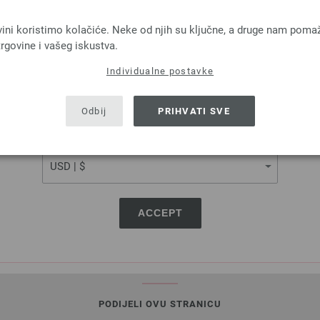
LANGUAGE
vini koristimo kolačiće. Neke od njih su ključne, a druge nam poma
rgovine i vašeg iskustva.
Lana Grossa
Lana Grossa
Individualne postavke
SHIPPING TO
OL Baby Uni/Print 50g
COOL WOOL
USA - The United States of America
 % Djevicavuna Merino
100 % Djevicavuna Me
Odbij
PRIHVATI SVE
a: otprilike 220 m / 50 g
Dužina: otprilike 160 m 
Većina igle: 2,5 - 3
Većina igle: 3 - 3,5
CURRENCY
3,74 € - 5,46 €
5,46 €
4,35 $ - 6,35 $
6,35 $
troškovi za dostavu, Osnovna cijena:
74,80 € -
bez PDV-a, dodatno troškovi za dostavu, Osn
109,20 €
/ kg
/ kg
ACCEPT
PODIJELI OVU STRANICU