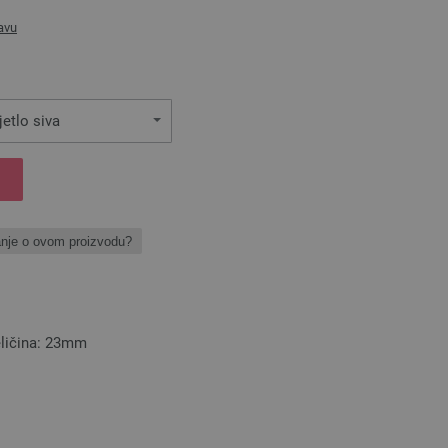
avu
jetlo siva
anje o ovom proizvodu?
eličina: 23mm