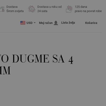
Dostava
Dostava u roku od
125 dana
Širom svijeta
24 sata
pravo na povrat robe
Lista želja
USD
Moj račun
Košarica
TO DUGME SA 4
MM