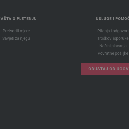
VAŠTA O PLETENJU
USLUGE I POMO
Pretvoriti mjere
Pitanja i odgovori
Savjeti za njegu
Troškovi isporuke
Načini plaćanja
Povratne pošiljke
ODUSTAJ OD UGO