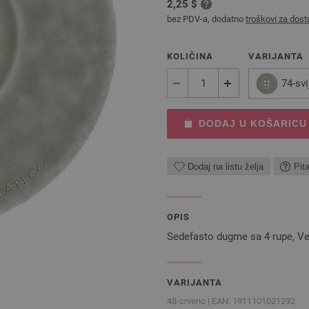
2,25 $
bez PDV-a, dodatno
troškovi za dost
KOLIČINA
VARIJANTA
74-svi
DODAJ U KOŠARICU
Dodaj na listu želja
Pit
OPIS
Sedefasto dugme sa 4 rupe, V
VARIJANTA
48-crveno | EAN: 1911101021292