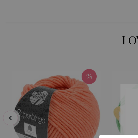
I 
prev