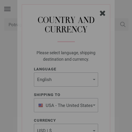
COUNTRY AND
CURRENCY
USD
Moj račun
Please select language, shipping
UNION KNOPF
destination and currency.
UNION KNOPF
LANGUAGE
450275/18MM
Artikl br.: 450275
SHIPPING TO
USA - The United States
of America
CURRENCY