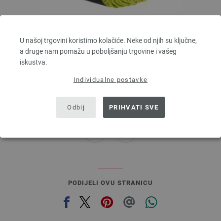
Lana Grossa
U našoj trgovini koristimo kolačiće. Neke od njih su ključne,
ELASTICO
a druge nam pomažu u poboljšanju trgovine i vašeg
96 % Pamuk, 4 % Polyester (elité)
iskustva.
Dužina: otprilike 160 m / 50 g
Većina igle: 3,5 - 4,5
Individualne postavke
4,16 €
4,86 $
bez PDV-a, dodatno troškovi za dostavu, Osnovna cijena:
83,20 €
/ kg
Odbij
PRIHVATI SVE
prev
next
PODIJELI OVU STRANICU