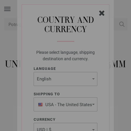
COUNTRY AND
CURRENCY
USD
Moj račun
Please select language, shipping
UNION KNOPF
destination and currency.
UNION KNOPF 37604/15MM
LANGUAGE
Artikl br.: 37604
SHIPPING TO
USA - The United States
of America
CURRENCY