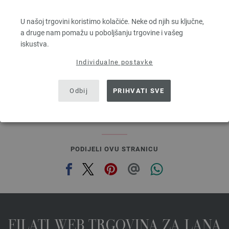
MILLE II
50 % Djevicavuna Merino, 50 % Akril
U našoj trgovini koristimo kolačiće. Neke od njih su ključne,
Dužina: otprilike 55 m / 50 g
a druge nam pomažu u poboljšanju trgovine i vašeg
Većina igle: 7 - 8
iskustva.
3,78 €
4,41 $
Individualne postavke
bez PDV-a, dodatno troškovi za dostavu, Osnovna cijena:
75,60 €
/ kg
prev
next
Odbij
PRIHVATI SVE
PODIJELI OVU STRANICU
FILATI WEB TRGOVINA ZA LANA