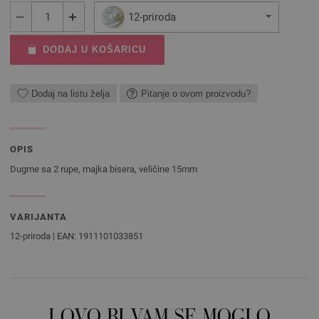
12-priroda
DODAJ U KOŠARICU
Dodaj na listu želja
Pitanje o ovom proizvodu?
OPIS
Dugme sa 2 rupe, majka bisera, veličine 15mm
VARIJANTA
12-priroda | EAN: 1911101033851
I OVO BI VAM SE MOGLO