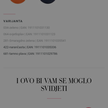
VARIJANTA
034-zeleno | EAN: 1911101031130
064-svjetloplav | EAN: 1911101031123
281-Smaragdno zelena | EAN: 1911101035541
422-narančasta | EAN: 1911101035336
681-tamno plava | EAN: 1911101029786
I OVO BI VAM SE MOGLO
SVIDJETI