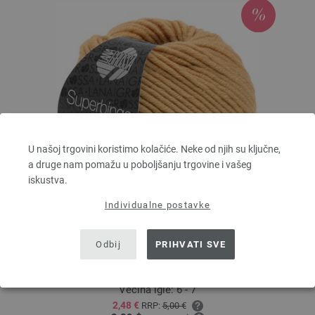
U našoj trgovini koristimo kolačiće. Neke od njih su ključne,
a druge nam pomažu u poboljšanju trgovine i vašeg
iskustva.
Individualne postavke
Lana Grossa
SUPERBINGO
Odbij
PRIHVATI SVE
100 % Djevicavuna Merino
Dužina: otprilike 55 m / 50 g
Većina igle: 6 - 7
2,48 €
RRP:
5,00 €