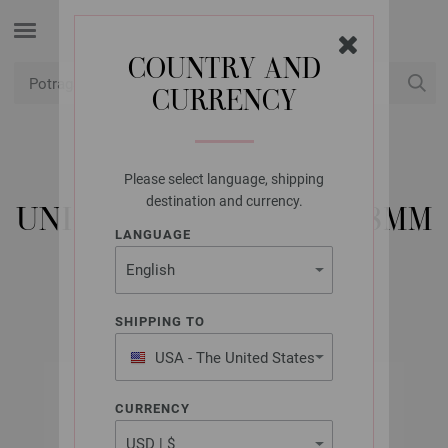
COUNTRY AND
CURRENCY
USD
Moj račun
Please select language, shipping
UNION KNOPF
destination and currency.
UNION KNOPF 28450/18MM
LANGUAGE
Artikl br.: 28450
SHIPPING TO
USA - The United States
of America
CURRENCY