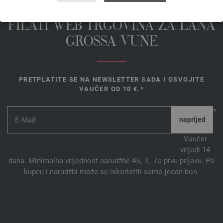
FILATI WEB TRGOVINA ZA LANA
GROSSA VUNE
PRETPLATITE SE NA NEWSLETTER SADA I OSVOJITE
VAUČER OD 10 €.*
*
Vaučer
vrijedi 14
dana. Minimalna vrijednost narudžbe 45,- €. Za prvu prijavu. Po
kupcu i narudžbi može se iskoristiti samo jedan bon.