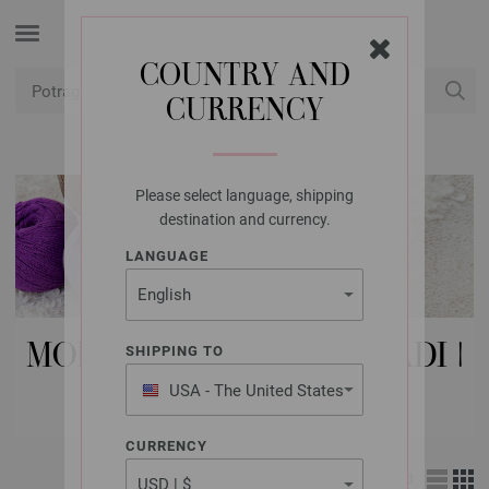
COUNTRY AND
CURRENCY
USD
Moj račun
Please select language, shipping
destination and currency.
LANGUAGE
MODNI DODACI | DUGMADI |
SHIPPING TO
PRYM
USA - The United States
of America
CURRENCY
Izgled: