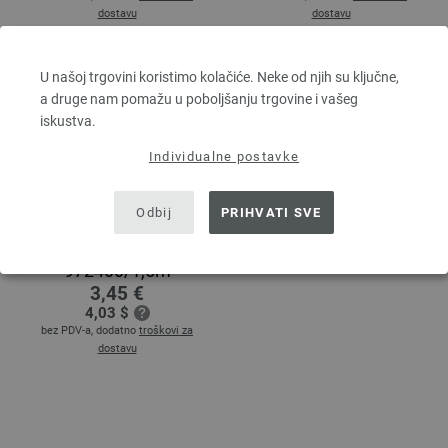
dostavu
dostavu
U našoj trgovini koristimo kolačiće. Neke od njih su ključne,
a druge nam pomažu u poboljšanju trgovine i vašeg
iskustva.
Individualne postavke
Odbij
PRIHVATI SVE
Vrpca za jakne
972400/1,5m
3,45 €
4,03 $
bez PDV-a, dodatno
troškovi za
dostavu