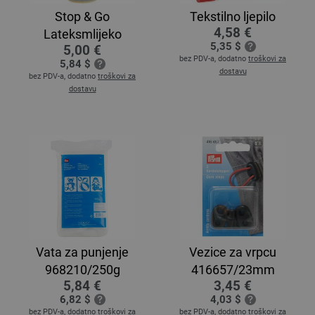
Stop & Go
Tekstilno ljepilo
4,58 €
Lateksmlijeko
5,35 $
5,00 €
bez PDV-a, dodatno
troškovi za
5,84 $
dostavu
bez PDV-a, dodatno
troškovi za
dostavu
Vata za punjenje
Vezice za vrpcu
968210/250g
416657/23mm
5,84 €
3,45 €
6,82 $
4,03 $
bez PDV-a, dodatno
troškovi za
bez PDV-a, dodatno
troškovi za