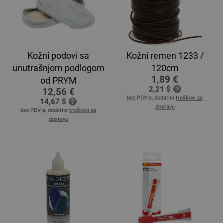
Kožni podovi sa
Kožni remen 1233 /
unutrašnjom podlogom
120cm
1,89 €
od PRYM
2,21 $
12,56 €
bez PDV-a, dodatno
troškovi za
14,67 $
dostavu
bez PDV-a, dodatno
troškovi za
dostavu