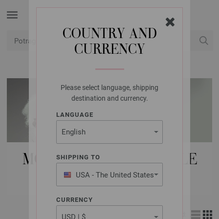
COUNTRY AND
CURRENCY
USD
Moj račun
Please select language, shipping
destination and currency.
LANGUAGE
MODNI DODACI | OSTALE
SHIPPING TO
STAVKE
USA - The United States
of America
CURRENCY
Izgled: