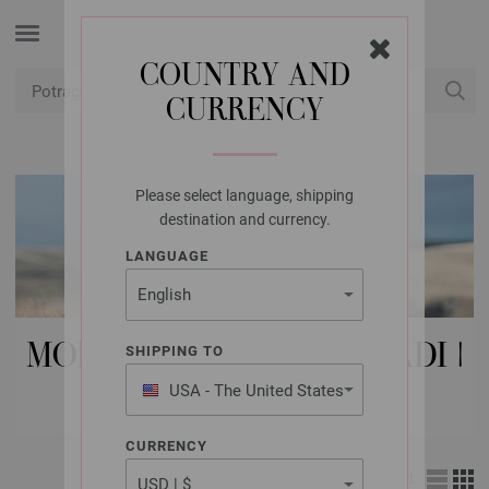
COUNTRY AND
CURRENCY
USD
Moj račun
Please select language, shipping
destination and currency.
LANGUAGE
MODNI DODACI | DUGMADI |
SHIPPING TO
BUDKE
USA - The United States
of America
CURRENCY
Izgled: