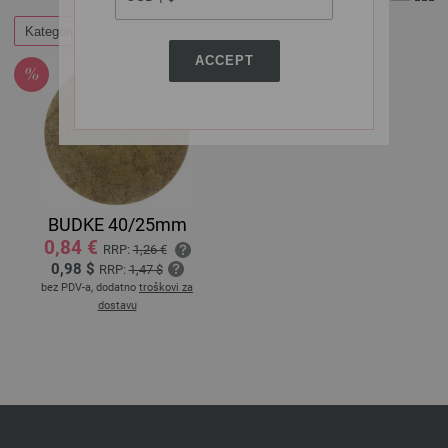
Kategorije
ACCEPT
BUDKE 40/25mm
0,84 €
RRP:
1,26 €
0,98 $
RRP:
1,47 $
bez PDV-a, dodatno
troškovi za
dostavu