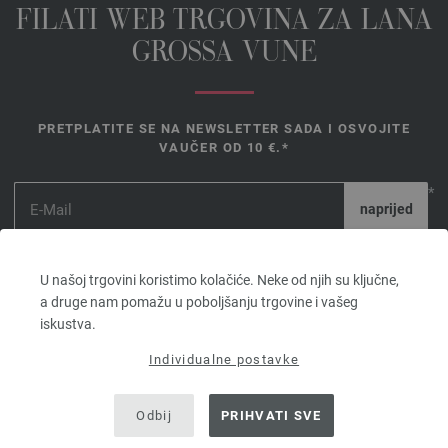
FILATI WEB TRGOVINA ZA LANA
GROSSA VUNE
PRETPLATITE SE NA NEWSLETTER SADA I OSVOJITE
VAUČER OD 10 €.*
*
Vaučer
vrijedi 14
U našoj trgovini koristimo kolačiće. Neke od njih su ključne,
dana. Minimalna vrijednost narudžbe 45,- €. Za prvu prijavu. Po
a druge nam pomažu u poboljšanju trgovine i vašeg
kupcu i narudžbi može se iskoristiti samo jedan bon.
iskustva.
Individualne postavke
Odbij
PRIHVATI SVE