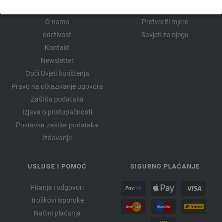
PRODAVNICA FILATI
SVAŠTA O PLETENJU
O nama
Pretvoriti mjere
održivost
Savjeti za njegu
Kontakt
Newsletter
Opći Uvjeti korištenja
Pravo na otkazivanje ugovora
Zaštita podataka
Izjava o pristupačnosti
Postavke zaštite podataka
Izdavanje
USLUGE I POMOĆ
SIGURNO PLAĆANJE
Pitanja i odgovori
Troškovi isporuke
Načini plaćanja