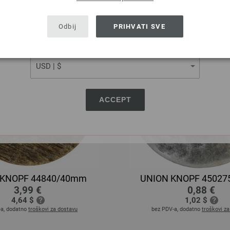
SHIPPING TO
USA - The United States of America
Odbij
PRIHVATI SVE
CURRENCY
ACCEPT
 KNOPF 44840/40mm
UNION KNOPF 4502
3,99 €
0,88 €
4,64 $
1,02 $
-a, dodatno
troškovi za dostavu
bez PDV-a, dodatno
troškovi z