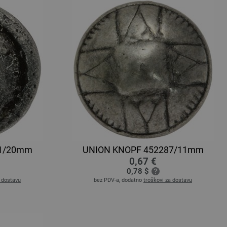
51/20mm
UNION KNOPF 452287/11mm
0,67 €
0,78 $
a dostavu
bez PDV-a, dodatno
troškovi za dostavu