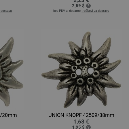
2,23 €
2,59 $
a dostavu
bez PDV-a, dodatno
troškovi za dostavu
9/20mm
UNION KNOPF 42509/38mm
1,68 €
1,95 $