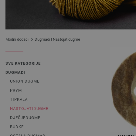
Modni dodaci
Dugmadi | Nastojatidugme
SVE KATEGORIJE
DUGMADI
UNION DUGME
PRYM
TIPKALA
NASTOJATIDUGME
DJEČJEDUGME
BUDKE
OSTALA DUGMAD