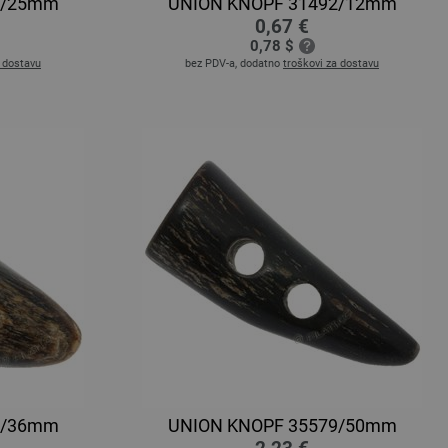
6/25mm
UNION KNOPF 31492/12mm
0,67 €
0,78 $
a dostavu
bez PDV-a, dodatno
troškovi za dostavu
9/36mm
UNION KNOPF 35579/50mm