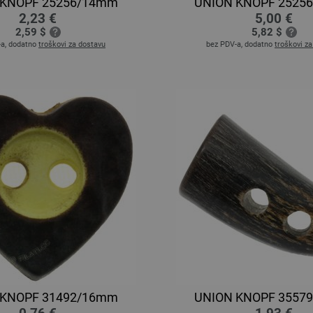
 KNOPF 25256/14mm
UNION KNOPF 2525
2,23 €
5,00 €
2,59 $
5,82 $
-a, dodatno
troškovi za dostavu
bez PDV-a, dodatno
troškovi z
 KNOPF 31492/16mm
UNION KNOPF 3557