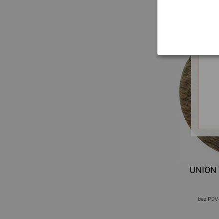
UNION
bez PDV