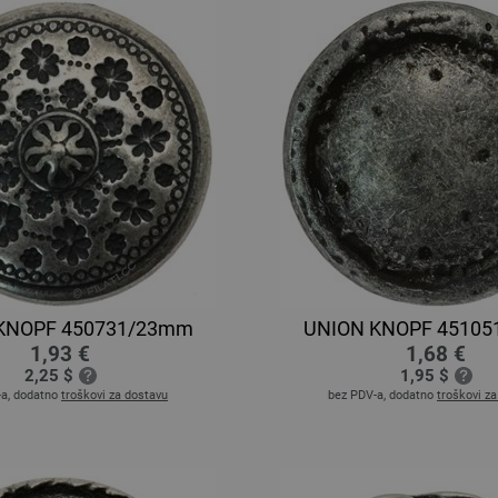
KNOPF 450731/23mm
UNION KNOPF 4510
1,93 €
1,68 €
2,25 $
1,95 $
-a, dodatno
troškovi za dostavu
bez PDV-a, dodatno
troškovi z