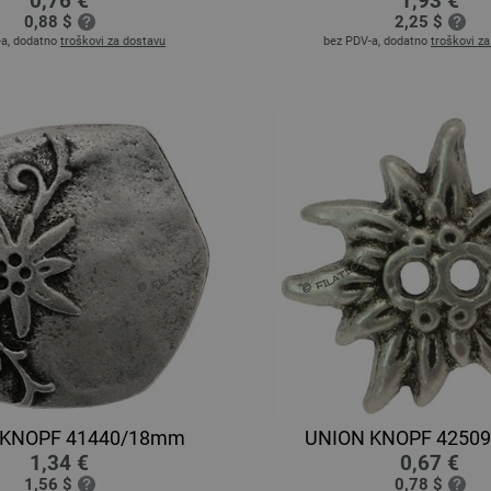
0,76 €
1,93 €
0,88 $
2,25 $
-a, dodatno
troškovi za dostavu
bez PDV-a, dodatno
troškovi z
 KNOPF 41440/18mm
UNION KNOPF 4250
1,34 €
0,67 €
1,56 $
0,78 $