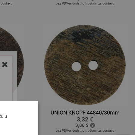
a dostavu
bez PDV-a, dodatno
troškovi za dostavu
Y
0/25mm
UNION KNOPF 44840/30mm
žu u
3,32 €
3,86 $
a dostavu
bez PDV-a, dodatno
troškovi za dostavu