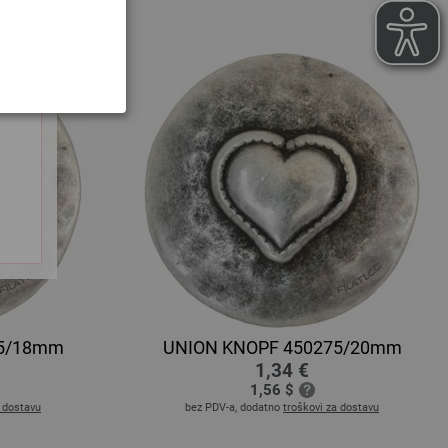
75/18mm
UNION KNOPF 450275/20mm
1,34 €
1,56 $
a dostavu
bez PDV-a, dodatno
troškovi za dostavu