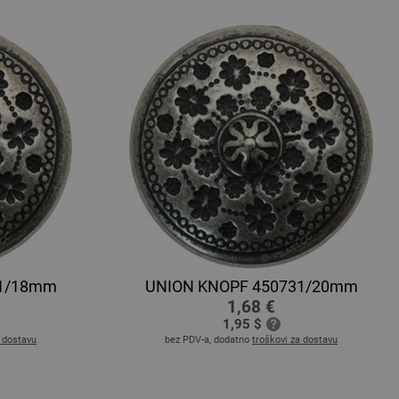
31/18mm
UNION KNOPF 450731/20mm
1,68 €
1,95 $
a dostavu
bez PDV-a, dodatno
troškovi za dostavu