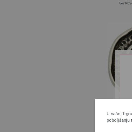
bez PDV
UNION
U našoj trgo
poboljšanju t
bez PDV