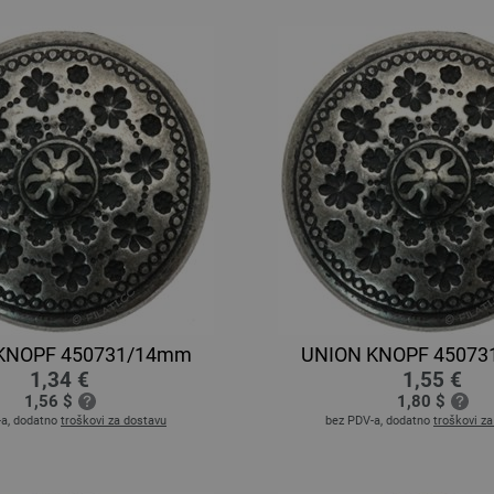
KNOPF 450731/14mm
UNION KNOPF 4507
1,34 €
1,55 €
1,56 $
1,80 $
-a, dodatno
troškovi za dostavu
bez PDV-a, dodatno
troškovi z