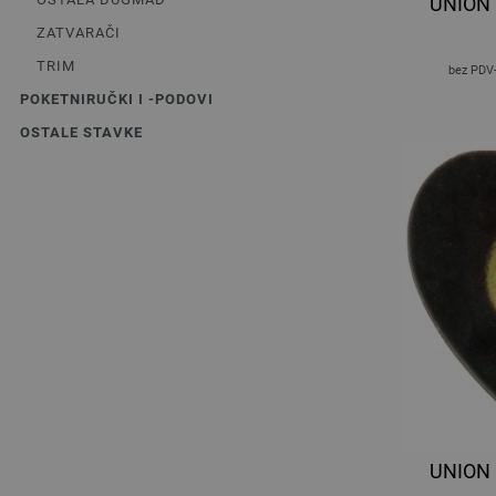
UNION
ZATVARAČI
TRIM
bez PDV
POKETNIRUČKI I -PODOVI
OSTALE STAVKE
UNION