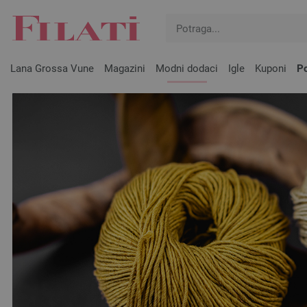
Lana Grossa Vune
Magazini
Modni dodaci
Igle
Kuponi
Po