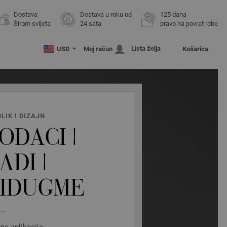
Dostava
Dostava u roku od
125 dana
Širom svijeta
24 sata
pravo na povrat robe
Lista želja
USD
Moj račun
Košarica
LIK I DIZAJN
ODACI |
DI |
TIDUGME