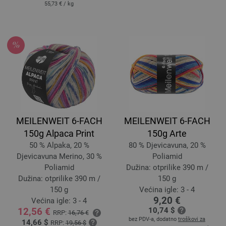
55,73 €
/ kg
MEILENWEIT 6-FACH
MEILENWEIT 6-FACH
150g Alpaca Print
150g Arte
50 % Alpaka, 20 %
80 % Djevicavuna, 20 %
Djevicavuna Merino, 30 %
Poliamid
Poliamid
Dužina: otprilike 390 m /
Dužina: otprilike 390 m /
150 g
150 g
Većina igle: 3 - 4
9,20 €
Većina igle: 3 - 4
12,56 €
10,74 $
RRP:
16,76 €
bez PDV-a, dodatno
troškovi za
14,66 $
RRP:
19,56 $