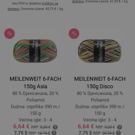
dostavu
, Osnovna cijena:
61,33 €
/ kg
bez PDV-a, dodatno
troškovi za
dostavu
, Osnovna cijena:
83,73 €
/ kg
MEILENWEIT 6-FACH
MEILENWEIT 6-FACH
150g Asia
150g Disco
80 % Djevicavuna, 20 %
80 % Djevicavuna, 20 %
Poliamid
Poliamid
Dužina: otprilike 390 m /
Dužina: otprilike 390 m /
150 g
150 g
Većina igle: 3 - 4
Većina igle: 3 - 4
6,64 €
6,64 €
RRP:
9,20 €
RRP:
9,20 €
7,75 $
7,75 $
RRP:
10,74 $
RRP:
10,74 $