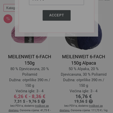
Kategorije
Filtrirati
ACCEPT
MEILENWEIT 6-FACH
MEILENWEIT 6-FACH
150g
150g Alpaca
80 % Djevicavuna, 20 %
50 % Alpaka, 20 %
Poliamid
Djevicavuna, 30 % Poliamid
Dužina: otprilike 390 m /
Dužina: otprilike 390 m /
150 g
150 g
Većina igle: 3 - 4
Većina igle: 3 - 4
6,26 € - 8,36 €
16,76 €
7,31 $ - 9,76 $
19,56 $
bez PDV-a, dodatno
troškovi za
bez PDV-a, dodatno
troškovi za
dostavu
, Osnovna cijena:
41,73 € -
dostavu
, Osnovna cijena:
111,73 €
/ kg