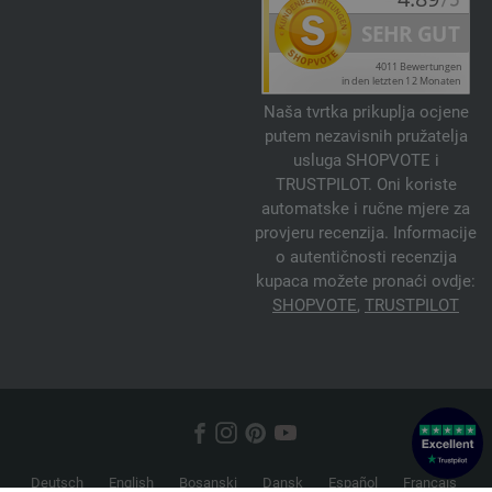
Naša tvrtka prikuplja ocjene
putem nezavisnih pružatelja
usluga SHOPVOTE i
TRUSTPILOT. Oni koriste
automatske i ručne mjere za
provjeru recenzija. Informacije
o autentičnosti recenzija
kupaca možete pronaći ovdje:
SHOPVOTE
,
TRUSTPILOT
Deutsch
English
Bosanski
Dansk
Español
Français