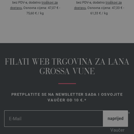
bez PDV-a, dodatno
troškovi za
bez PDV-a, dodatno
troškovi za
dostavu
, Osnovna cijena:
47,07 € -
dostavu
, Osnovna cijena:
47,33 € -
75,60 €
/ kg
61,33 €
/ kg
FILATI WEB TRGOVINA ZA LANA
GROSSA VUNE
PRETPLATITE SE NA NEWSLETTER SADA I OSVOJITE
VAUČER OD 10 €.*
*
Vaučer