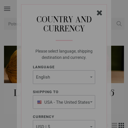
COUNTRY AND
CURRENCY
USD
Moj račun
Please select language, shipping
destination and currency.
LANGUAGE
LANA GROSSA VUNE | | 6
SHIPPING TO
PUTA
USA - The United States
of America
CURRENCY
Izgled: