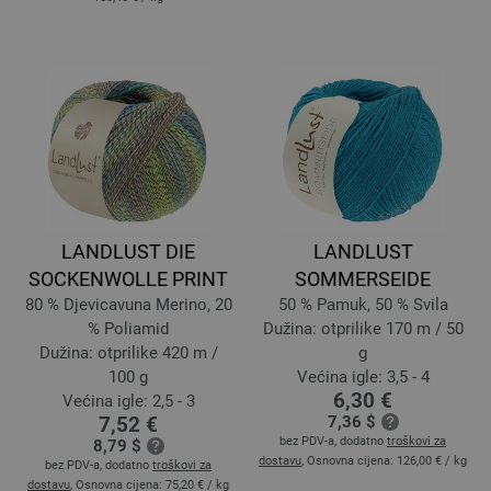
LANDLUST DIE
LANDLUST
SOCKENWOLLE PRINT
SOMMERSEIDE
80 % Djevicavuna Merino, 20
50 % Pamuk, 50 % Svila
% Poliamid
Dužina: otprilike 170 m / 50
Dužina: otprilike 420 m /
g
100 g
Većina igle: 3,5 - 4
6,30 €
Većina igle: 2,5 - 3
7,52 €
7,36 $
bez PDV-a, dodatno
troškovi za
8,79 $
dostavu
, Osnovna cijena:
126,00 €
/ kg
bez PDV-a, dodatno
troškovi za
dostavu
, Osnovna cijena:
75,20 €
/ kg