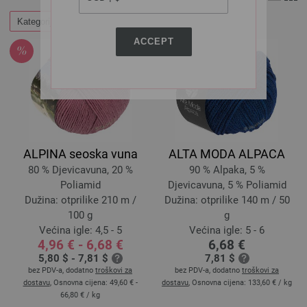
Kategorije
Filtrirati
ACCEPT
ALPINA seoska vuna
ALTA MODA ALPACA
80 % Djevicavuna, 20 %
90 % Alpaka, 5 %
Poliamid
Djevicavuna, 5 % Poliamid
Dužina: otprilike 210 m /
Dužina: otprilike 140 m / 50
100 g
g
Većina igle: 4,5 - 5
Većina igle: 5 - 6
4,96 € - 6,68 €
6,68 €
5,80 $ - 7,81 $
7,81 $
bez PDV-a, dodatno
troškovi za
bez PDV-a, dodatno
troškovi za
dostavu
, Osnovna cijena:
49,60 € -
dostavu
, Osnovna cijena:
133,60 €
/ kg
66,80 €
/ kg