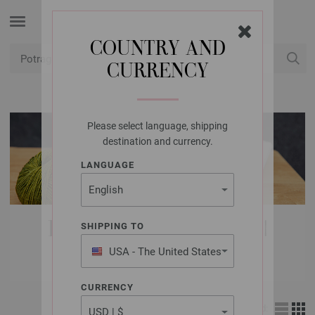
COUNTRY AND
CURRENCY
USD
Moj račun
Please select language, shipping
destination and currency.
LANGUAGE
LANA GROSSA VUNE |
SHIPPING TO
LETNJIKOVAC
USA - The United States
of America
CURRENCY
Izgled: