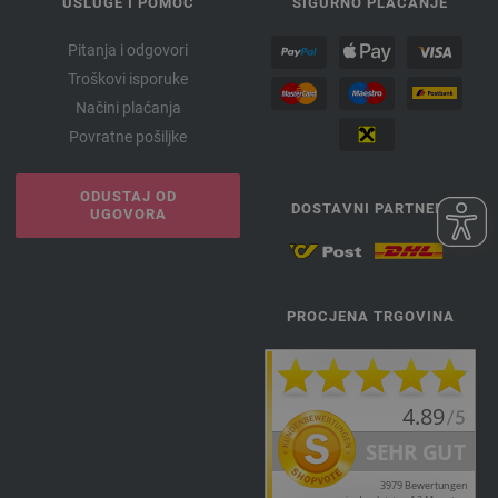
USLUGE I POMOĆ
SIGURNO PLAĆANJE
Pitanja i odgovori
Troškovi isporuke
Načini plaćanja
Povratne pošiljke
ODUSTAJ OD
DOSTAVNI PARTNERI
UGOVORA
PROCJENA TRGOVINA