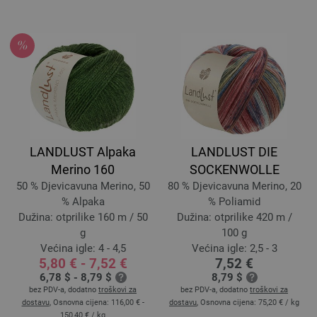
LANDLUST Alpaka
LANDLUST DIE
Merino 160
SOCKENWOLLE
50 % Djevicavuna Merino, 50
80 % Djevicavuna Merino, 20
% Alpaka
% Poliamid
Dužina: otprilike 160 m / 50
Dužina: otprilike 420 m /
g
100 g
Većina igle: 4 - 4,5
Većina igle: 2,5 - 3
5,80 € - 7,52 €
7,52 €
6,78 $ - 8,79 $
8,79 $
bez PDV-a, dodatno
troškovi za
bez PDV-a, dodatno
troškovi za
dostavu
, Osnovna cijena:
116,00 € -
dostavu
, Osnovna cijena:
75,20 €
/ kg
150,40 €
/ kg