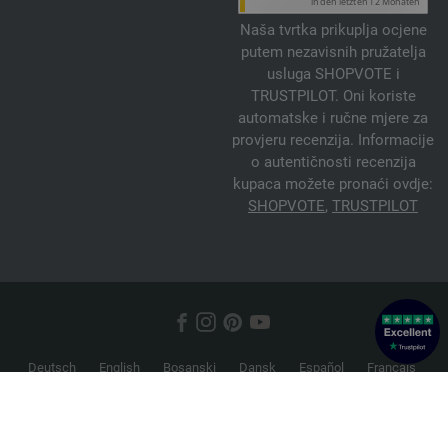
Naša tvrtka prikuplja ocjene
putem nezavisnih pružatelja
usluga SHOPVOTE i
TRUSTPILOT. Oni koriste
automatske i ručne mjere za
provjeru recenzija. Informacije
o autentičnosti recenzija
kupaca možete pronaći ovdje:
SHOPVOTE
,
TRUSTPILOT
Deutsch
English
Bosanski
Dansk
Español
Français
Hrvatski
Italiano
Nederlands
Norsk
Русский
Srpski
Suomi
Svenska