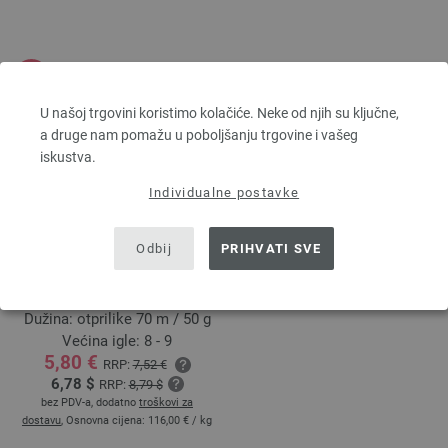
U našoj trgovini koristimo kolačiće. Neke od njih su ključne,
a druge nam pomažu u poboljšanju trgovine i vašeg
iskustva.
Individualne postavke
LANDLUST
Odbij
PRIHVATI SVE
WINTERWOLLE
50 % Djevicavuna Merino, 35
% Pamuk, 15 % Yak
Dužina: otprilike 70 m / 50 g
Većina igle: 8 - 9
5,80 €
RRP:
7,52 €
6,78 $
RRP:
8,79 $
bez PDV-a, dodatno
troškovi za
dostavu
, Osnovna cijena:
116,00 €
/ kg