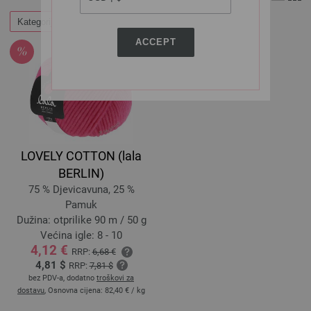
Kategorije
Filtrirati
ACCEPT
LOVELY COTTON (lala
BERLIN)
75 % Djevicavuna, 25 %
Pamuk
Dužina: otprilike 90 m / 50 g
Većina igle: 8 - 10
4,12 €
RRP:
6,68 €
4,81 $
RRP:
7,81 $
bez PDV-a, dodatno
troškovi za
dostavu
, Osnovna cijena:
82,40 €
/ kg