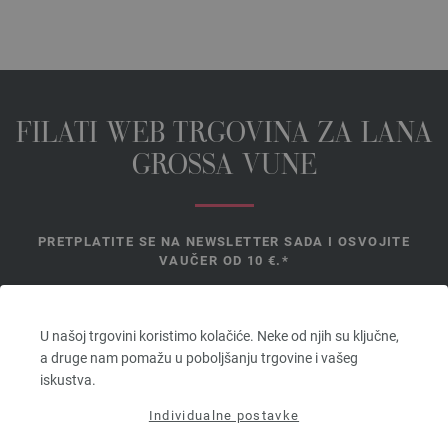
FILATI WEB TRGOVINA ZA LANA
GROSSA VUNE
PRETPLATITE SE NA NEWSLETTER SADA I OSVOJITE
VAUČER OD 10 €.*
*
U našoj trgovini koristimo kolačiće. Neke od njih su ključne,
a druge nam pomažu u poboljšanju trgovine i vašeg
Vaučer
iskustva.
vrijedi 14
dana. Minimalna vrijednost narudžbe 45,- €. Za prvu prijavu. Po
Individualne postavke
kupcu i narudžbi može se iskoristiti samo jedan bon.