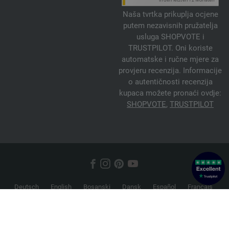
Naša tvrtka prikuplja ocjene
putem nezavisnih pružatelja
usluga SHOPVOTE i
TRUSTPILOT. Oni koriste
automatske i ručne mjere za
provjeru recenzija. Informacije
o autentičnosti recenzija
kupaca možete pronaći ovdje:
SHOPVOTE
,
TRUSTPILOT
Deutsch
English
Bosanski
Dansk
Español
Français
Hrvatski
Italiano
Nederlands
Norsk
Русский
Srpski
Suomi
Svenska