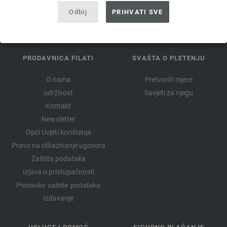
Odbij
PRIHVATI SVE
PRODAVNICA FILATI
SVAŠTA O PLETENJU
O nama
Pretvoriti mjere
održivost
Savjeti za njegu
Kontakt
Newsletter
Opći Uvjeti korištenja
Pravo na otkazivanje ugovora
Zaštita podataka
Izjava o pristupačnosti
Postavke zaštite podataka
Izdavanje