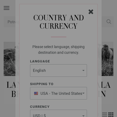
COUNTRY AND
CURRENCY
USD
Moj račun
Please select language, shipping
destination and currency.
LANGUAGE
LANA GROSSA VUNE | LALA
SHIPPING TO
BERLIN & ABOUT BERLIN
USA - The United States
of America
CURRENCY
Izgled: