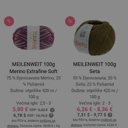
MEILENWEIT 100g
MEILENWEIT 100g
Merino Extrafine Soft
Seta
75 % Djevicavuna Merino, 25
55 % Djevicavuna, 20 %
% Poliamid
Svila, 25 % Poliamid
Dužina: otprilike 420 m /
Dužina: otprilike 420 m /
100 g
100 g
Većina igle: 2,5 - 3
Većina igle: 2 - 3
5,80 €
6,26 € - 8,36 €
RRP:
9,20 €
7,31 $ - 9,77 $
6,78 $
RRP:
10,75 $
bez PDV-a, dodatno
troškovi za
bez PDV-a, dodatno
troškovi za
dostavu
, Osnovna cijena:
62,60 € -
dostavu
, Osnovna cijena:
58,00 €
/ kg