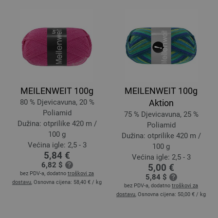
MEILENWEIT 100g
MEILENWEIT 100g
80 % Djevicavuna, 20 %
Aktion
Poliamid
75 % Djevicavuna, 25 %
Dužina: otprilike 420 m /
Poliamid
100 g
Dužina: otprilike 420 m /
Većina igle: 2,5 - 3
100 g
5,84 €
Većina igle: 2,5 - 3
6,82 $
5,00 €
bez PDV-a, dodatno
troškovi za
5,84 $
dostavu
, Osnovna cijena:
58,40 €
/ kg
bez PDV-a, dodatno
troškovi za
dostavu
, Osnovna cijena:
50,00 €
/ kg