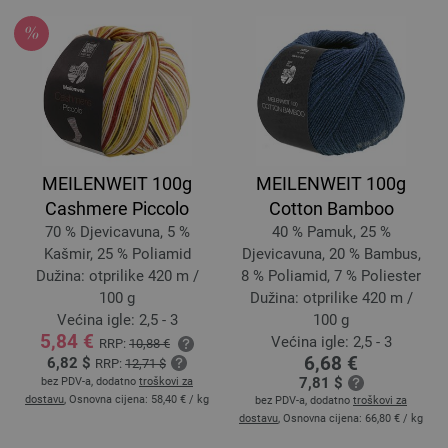
MEILENWEIT 100g
MEILENWEIT 100g
Cashmere Piccolo
Cotton Bamboo
70 % Djevicavuna, 5 %
40 % Pamuk, 25 %
Kašmir, 25 % Poliamid
Djevicavuna, 20 % Bambus,
Dužina: otprilike 420 m /
8 % Poliamid, 7 % Poliester
100 g
Dužina: otprilike 420 m /
Većina igle: 2,5 - 3
100 g
5,84 €
Većina igle: 2,5 - 3
RRP:
10,88 €
6,68 €
6,82 $
RRP:
12,71 $
7,81 $
bez PDV-a, dodatno
troškovi za
dostavu
, Osnovna cijena:
58,40 €
/ kg
bez PDV-a, dodatno
troškovi za
dostavu
, Osnovna cijena:
66,80 €
/ kg