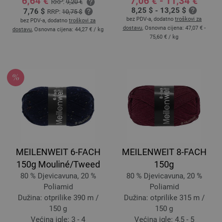
6,64 €
7,06 € - 11,34 €
RRP:
9,20 €
8,25 $ - 13,25 $
7,76 $
RRP:
10,75 $
bez PDV-a, dodatno
troškovi za
bez PDV-a, dodatno
troškovi za
dostavu
, Osnovna cijena:
47,07 € -
dostavu
, Osnovna cijena:
44,27 €
/ kg
75,60 €
/ kg
MEILENWEIT 6-FACH
MEILENWEIT 8-FACH
150g Mouliné/Tweed
150g
80 % Djevicavuna, 20 %
80 % Djevicavuna, 20 %
Poliamid
Poliamid
Dužina: otprilike 390 m /
Dužina: otprilike 315 m /
150 g
150 g
Većina igle: 3 - 4
Većina igle: 4,5 - 5