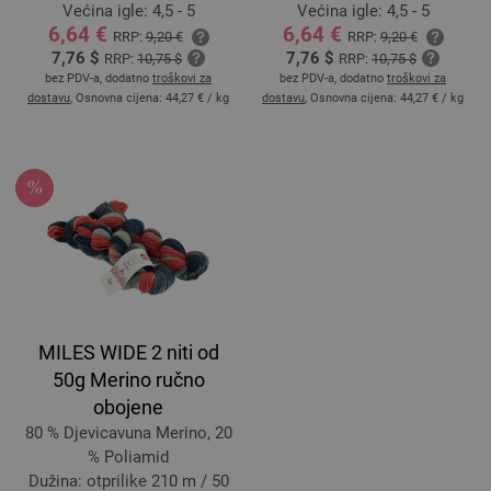
Većina igle: 4,5 - 5
Većina igle: 4,5 - 5
6,64 €
6,64 €
RRP:
9,20 €
RRP:
9,20 €
7,76 $
7,76 $
RRP:
10,75 $
RRP:
10,75 $
bez PDV-a, dodatno
troškovi za
bez PDV-a, dodatno
troškovi za
dostavu
, Osnovna cijena:
44,27 €
/ kg
dostavu
, Osnovna cijena:
44,27 €
/ kg
MILES WIDE 2 niti od
50g Merino ručno
obojene
80 % Djevicavuna Merino, 20
% Poliamid
Dužina: otprilike 210 m / 50