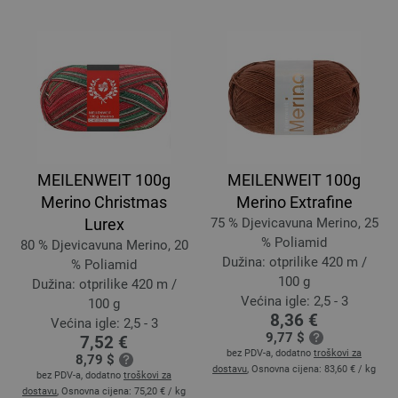
MEILENWEIT 100g
MEILENWEIT 100g
Merino Christmas
Merino Extrafine
Lurex
75 % Djevicavuna Merino, 25
% Poliamid
80 % Djevicavuna Merino, 20
Dužina: otprilike 420 m /
% Poliamid
100 g
Dužina: otprilike 420 m /
Većina igle: 2,5 - 3
100 g
8,36 €
Većina igle: 2,5 - 3
9,77 $
7,52 €
bez PDV-a, dodatno
troškovi za
8,79 $
dostavu
, Osnovna cijena:
83,60 €
/ kg
bez PDV-a, dodatno
troškovi za
dostavu
, Osnovna cijena:
75,20 €
/ kg