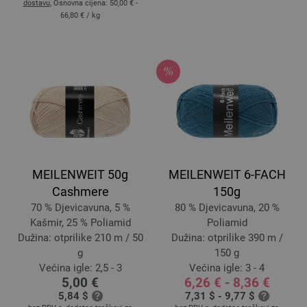
dostavu
, Osnovna cijena:
50,00 € -
66,80 €
/ kg
MEILENWEIT 50g
MEILENWEIT 6-FACH
Cashmere
150g
70 % Djevicavuna, 5 %
80 % Djevicavuna, 20 %
Kašmir, 25 % Poliamid
Poliamid
Dužina: otprilike 210 m / 50
Dužina: otprilike 390 m /
g
150 g
Većina igle: 2,5 - 3
Većina igle: 3 - 4
5,00 €
6,26 € - 8,36 €
5,84 $
7,31 $ - 9,77 $