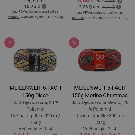
9,20 €
6,64 €
RRP:
9,20 €
10,75 $
7,76 $
RRP:
10,75 $
bez PDV-a, dodatno
troškovi za
bez PDV-a, dodatno
troškovi za
dostavu
, Osnovna cijena:
61,33 €
/ kg
dostavu
, Osnovna cijena:
44,27 €
/ kg
MEILENWEIT 6-FACH
MEILENWEIT 6-FACH
150g Disco
150g Merino Christmas
80 % Djevicavuna, 20 %
80 % Djevicavuna Merino, 20
Poliamid
% Poliamid
Dužina: otprilike 390 m /
Dužina: otprilike 390 m /
150 g
150 g
Većina igle: 3 - 4
Većina igle: 3 - 4