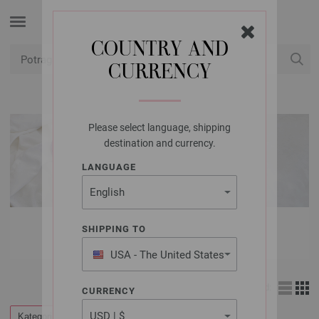
COUNTRY AND
CURRENCY
USD
Moj račun
Please select language, shipping
destination and currency.
LANGUAGE
LANA GROSSA VUNE
SHIPPING TO
USA - The United States
of America
Izgled:
CURRENCY
Kategorije
Filtrirati