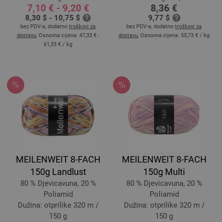
7,10 € - 9,20 €
8,36 €
8,30 $ - 10,75 $
9,77 $
bez PDV-a, dodatno
troškovi za
bez PDV-a, dodatno
troškovi za
dostavu
, Osnovna cijena:
47,33 € -
dostavu
, Osnovna cijena:
55,73 €
/ kg
61,33 €
/ kg
MEILENWEIT 8-FACH
MEILENWEIT 8-FACH
150g Landlust
150g Multi
80 % Djevicavuna, 20 %
80 % Djevicavuna, 20 %
Poliamid
Poliamid
Dužina: otprilike 320 m /
Dužina: otprilike 320 m /
150 g
150 g