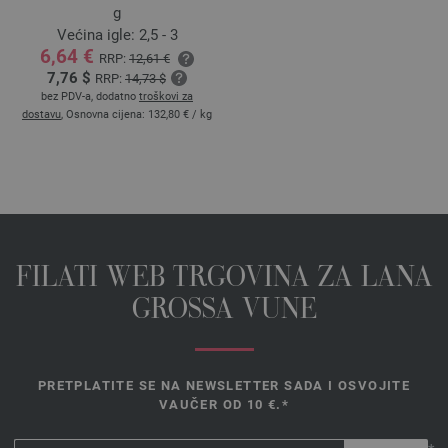
g
Većina igle: 2,5 - 3
6,64 €
RRP:
12,61 €
7,76 $
RRP:
14,73 $
bez PDV-a, dodatno
troškovi za
dostavu
, Osnovna cijena:
132,80 €
/ kg
FILATI WEB TRGOVINA ZA LANA
GROSSA VUNE
PRETPLATITE SE NA NEWSLETTER SADA I OSVOJITE
VAUČER OD 10 €.*