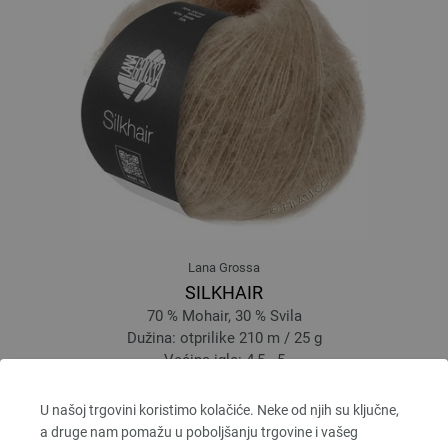
Lana Grossa
SILKHAIR
70 % Mohair, 30 % Svila
Dužina: otprilike 210 m / 25 g
Većina igle: 4,5 - 5
6,64 € - 8,36 €
7,76 $ - 9,77 $
U našoj trgovini koristimo kolačiće. Neke od njih su ključne,
bez PDV-a, dodatno troškovi za dostavu, Osnovna cijena:
265,60 € - 334,40 €
/ kg
a druge nam pomažu u poboljšanju trgovine i vašeg