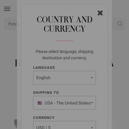
COUNTRY AND
CURRENCY
USD
Moj račun
Please select language, shipping
LANA GROSSA
destination and currency.
HEKLICA / KUKICA ZA
LANGUAGE
VUNU BEZ DRŠKE
(PLASTIKA) 9,0
SHIPPING TO
USA - The United States
of America
CURRENCY