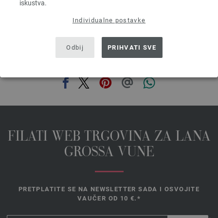
prev
next
iskustva.
Individualne postavke
Odbij
PRIHVATI SVE
PODIJELI OVU STRANICU
FILATI WEB TRGOVINA ZA LANA
GROSSA VUNE
PRETPLATITE SE NA NEWSLETTER SADA I OSVOJITE
VAUČER OD 10 €.*