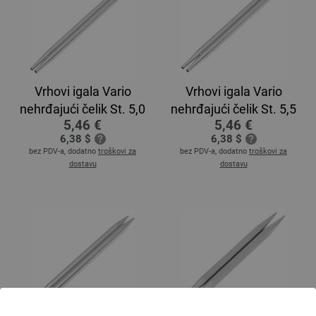
Vrhovi igala Vario
Vrhovi igala Vario
nehrđajući čelik St. 5,0
nehrđajući čelik St. 5,5
5,46 €
5,46 €
6,38 $
6,38 $
bez PDV-a, dodatno
troškovi za
bez PDV-a, dodatno
troškovi za
dostavu
dostavu