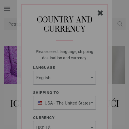
COUNTRY AND
CURRENCY
USD
Moj račun
Please select language, shipping
destination and currency.
LANGUAGE
LANA GROSSA IGLE |
SHIPPING TO
IGLATAČKA | NEHRĐAJUĆI
USA - The United States
of America
ČELIK
CURRENCY