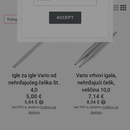
Izgled:
ACCEPT
Kategorije
Igle za igle Vario od
Vario vrhovi igala,
nehrđajućeg čelika St.
nehrđajući čelik,
4,0
veličina 10,0
5,00 €
7,14 €
5,84 $
8,34 $
bez PDV-a, dodatno
troškovi za
bez PDV-a, dodatno
troškovi za
dostavu
dostavu