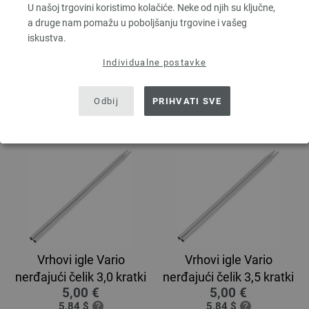
U našoj trgovini koristimo kolačiće. Neke od njih su ključne,
Vrhovi igala Vario od
Vrhovi igala Vario od
a druge nam pomažu u poboljšanju trgovine i vašeg
nehrđajućeg čelika
nehrđajućeg čelika
iskustva.
veličina 6,0
veličina 6,5
5,46 €
5,84 €
Individualne postavke
6,38 $
6,82 $
bez PDV-a, dodatno
troškovi za
bez PDV-a, dodatno
troškovi za
dostavu
dostavu
Odbij
PRIHVATI SVE
Vrhovi igle Vario
Vrhovi igle Vario
nerđajući čelik 3,0 kratki
nerđajući čelik 3,5 kratki
5,00 €
5,00 €
5,84 $
5,84 $