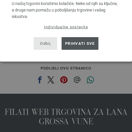
U našoj trgovini koristimo kolačiće. Neke od njih su ključne,
Većina igle: 7 - 8
a druge nam pomažu u poboljšanju trgovine i vašeg
3,78 €
4,42 $
iskustva.
g
bez PDV-a, dodatno troškovi za dostavu, Osnovna cijena:
75,60 €
/ kg
Individualne postavke
prev
next
Odbij
PRIHVATI SVE
PODIJELI OVU STRANICU
FILATI WEB TRGOVINA ZA LANA
GROSSA VUNE