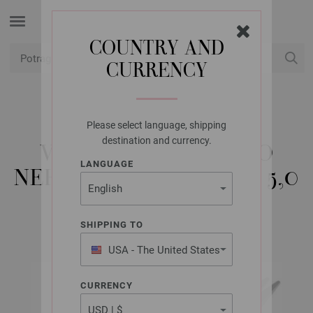
COUNTRY AND
CURRENCY
USD
Moj račun
Please select language, shipping
LANA GROSSA
destination and currency.
VRHOVI IGALA VARIO
LANGUAGE
NEHRĐAJUĆI ČELIK ST. 5,0
SHIPPING TO
USA - The United States
of America
CURRENCY