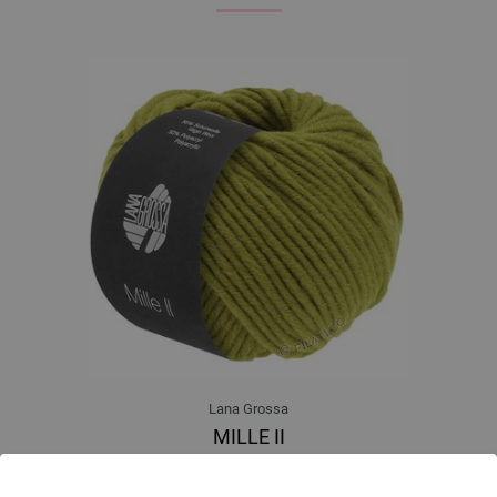
Lana Grossa
MILLE II
50 % Djevicavuna Merino, 50 % Akril
Dužina: otprilike 55 m / 50 g