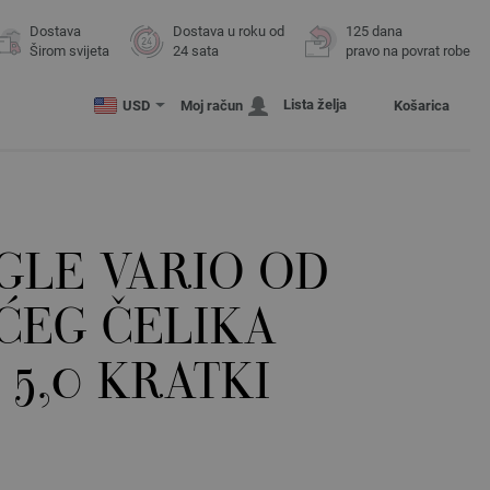
Dostava
Dostava u roku od
125 dana
Širom svijeta
24 sata
pravo na povrat robe
Lista želja
USD
Moj račun
Košarica
GLE VARIO OD
ĆEG ČELIKA
 5,0 KRATKI