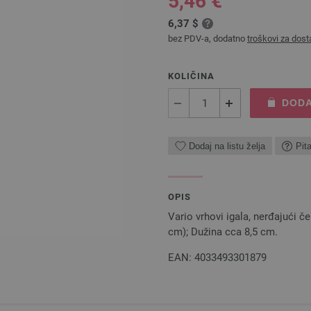
5,46 €
6,37 $
bez PDV-a, dodatno
troškovi za dost
KOLIČINA
DODA
Dodaj na listu želja
Pit
OPIS
Vario vrhovi igala, nerđajući č
cm); Dužina cca 8,5 cm.
EAN: 4033493301879