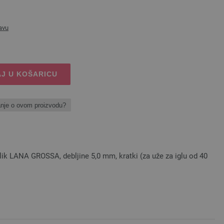
avu
J U KOŠARICU
anje o ovom proizvodu?
elik LANA GROSSA, debljine 5,0 mm, kratki (za uže za iglu od 40