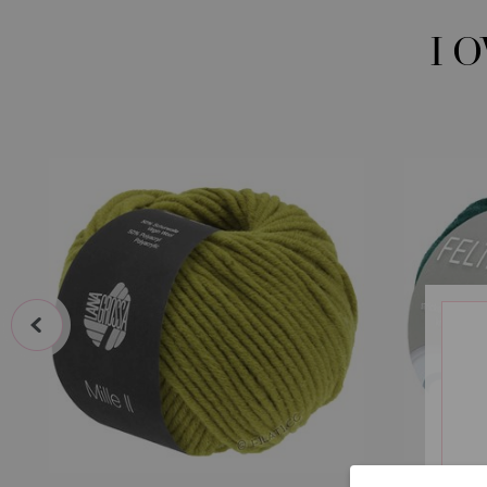
I 
prev