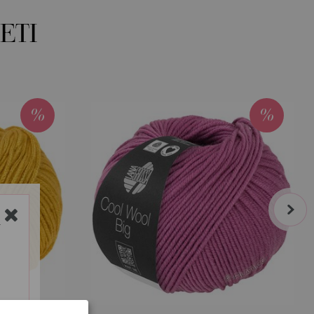
ETI
next
Y