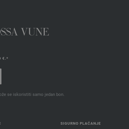
OSSA VUNE
 €.*
ože se iskoristiti samo jedan bon.
Ć
SIGURNO PLAĆANJE