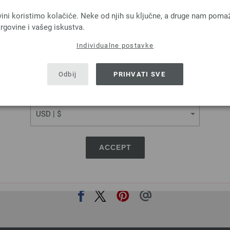
LANGUAGE
Lana Grossa
Lana Grossa
vini koristimo kolačiće. Neke od njih su ključne, a druge nam poma
FELTRO
LINARTE
rgovine i vašeg iskustva.
100 % Djevicavuna
30 % Pamuk, 20 % Posteljina, 40 
a: otprilike 50 m / 50 g
Poliamid
Individualne postavke
SHIPPING TO
Većina igle: 8
Dužina: otprilike 125 m 
2,94 €
Većina igle: 4 - 4,5
USA - The United States of America
Odbij
PRIHVATI SVE
3,43 $
3,28 €
RRP:
4,16 €
troškovi za dostavu, Osnovna cijena:
58,80 €
/
3,83 $
RRP:
4,86 $
kg
CURRENCY
bez PDV-a, dodatno troškovi za dostavu, Osn
kg
ACCEPT
PODIJELI OVU STRANICU