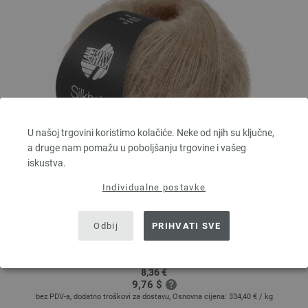
U našoj trgovini koristimo kolačiće. Neke od njih su ključne,
a druge nam pomažu u poboljšanju trgovine i vašeg
iskustva.
Individualne postavke
Lana Grossa
SILKHAIR
Odbij
PRIHVATI SVE
70 % Mohair, 30 % Svila
Dužina: otprilike 210 m / 25 g
Većina igle: 4,5 - 5
8,36 €
9,76 $
bez PDV-a, dodatno troškovi za dostavu, Osnovna cijena:
334,40 €
/ kg