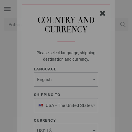
COUNTRY AND
CURRENCY
USD
Moj račun
Please select language, shipping
LANA GROSSA
destination and currency.
UNION KNOPF
LANGUAGE
453735/23MM
Artikl br.: 453735
SHIPPING TO
USA - The United States
of America
CURRENCY