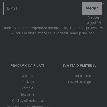
*
Vaučer
vrijedi 14
dana. Minimalna vrijednost narudžbe 45,- €. Za prvu prijavu. Po
kupcu i narudžbi može se iskoristiti samo jedan bon.
PRODAVNICA FILATI
SVAŠTA O PLETENJU
O nama
Pretvoriti mjere
održivost
Savjeti za njegu
Kontakt
Newsletter
Opći Uvjeti korištenja
Pravo na otkazivanje ugovora