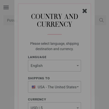
COUNTRY AND
CURRENCY
USD
Moj račun
Please select language, shipping
UNION KNOPF
destination and currency.
UNION KNOPF
LANGUAGE
44840/22MM
Artikl br.: 44840
SHIPPING TO
USA - The United States
of America
CURRENCY