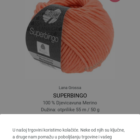
Lana Grossa
SUPERBINGO
100 % Djevicavuna Merino
Dužina: otprilike 55 m / 50 g
Većina igle: 6 - 7
2,48 €
RRP:
5,00 €
2,90 $
RRP:
5,84 $
U našoj trgovini koristimo kolačiće. Neke od njih su ključne,
bez PDV-a, dodatno troškovi za dostavu, Osnovna cijena:
49,60 €
/ kg
a druge nam pomažu u poboljšanju trgovine i vašeg