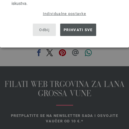
iskustva.
prev
next
Individualne postavke
Odbij
PRIHVATI SVE
PODIJELI OVU STRANICU
FILATI WEB TRGOVINA ZA LANA
GROSSA VUNE
PRETPLATITE SE NA NEWSLETTER SADA I OSVOJITE
VAUČER OD 10 €.*