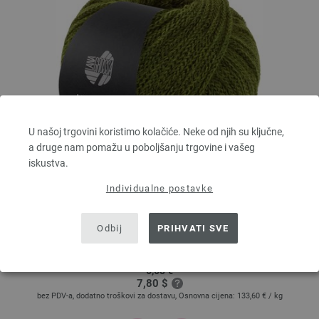
U našoj trgovini koristimo kolačiće. Neke od njih su ključne,
a druge nam pomažu u poboljšanju trgovine i vašeg
iskustva.
Individualne postavke
Lana Grossa
ALTA MODA ALPACA
90 % Alpaka, 5 % Djevicavuna, 5 % Poliamid
Odbij
PRIHVATI SVE
Dužina: otprilike 140 m / 50 g
Većina igle: 5 - 6
6,68 €
7,80 $
bez PDV-a, dodatno troškovi za dostavu, Osnovna cijena:
133,60 €
/ kg