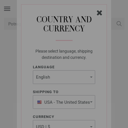
COUNTRY AND
CURRENCY
USD
Moj račun
Please select language, shipping
UNION KNOPF
destination and currency.
NITNA 500255/8MM
LANGUAGE
Artikl br.: 500255
SHIPPING TO
USA - The United States
of America
CURRENCY