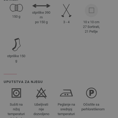
otprilike 390
150 g
m
3 - 4
10 x 10 cm
po 150 g
27 Sortirati,
21 Petlje
otprilike 150
g
UPUTSTVA ZA NJEGU
Sušiti na
Izbeljivati
Peglanje na
Očistite sa
nižoj
nije
srednjoj
perhloretilenom
temperaturi
dozvoljeno
temperaturi