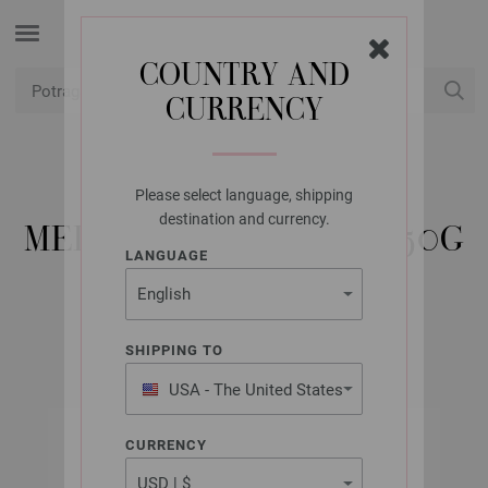
COUNTRY AND
CURRENCY
USD
Moj račun
Please select language, shipping
LANA GROSSA
destination and currency.
MEILENWEIT 6-FACH 150G
LANGUAGE
COSIMA
SHIPPING TO
USA - The United States
of America
CURRENCY