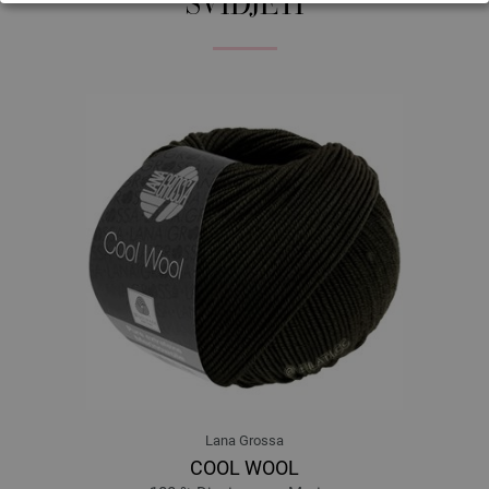
SVIDJETI
9716 | EAN: 4033493395281
9717 | EAN: 4033493395298
9718 | EAN: 4033493395304
9719 | EAN: 4033493395311
Lana Grossa
COOL WOOL