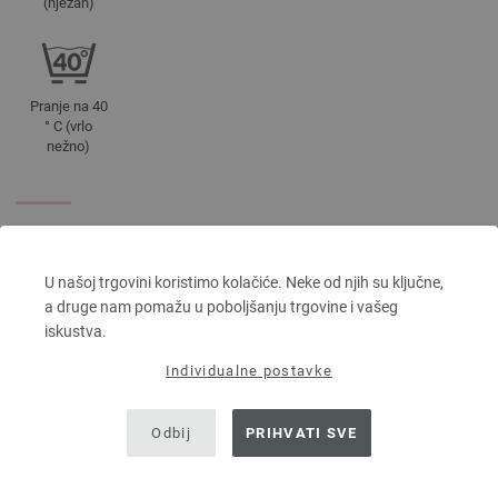
(nježan)
Pranje na 40
° C (vrlo
nežno)
BOJA
9619 | EAN: 4033493346788
U našoj trgovini koristimo kolačiće. Neke od njih su ključne,
9620 | EAN: 4033493346795
a druge nam pomažu u poboljšanju trgovine i vašeg
9621 | EAN: 4033493346801
iskustva.
9622 | EAN: 4033493346818
Individualne postavke
9623 | EAN: 4033493346825
9624 | EAN: 4033493346832
Odbij
PRIHVATI SVE
9714 | EAN: 4033493395267
I OVO BI VAM SE MOGLO
9715 | EAN: 4033493395274