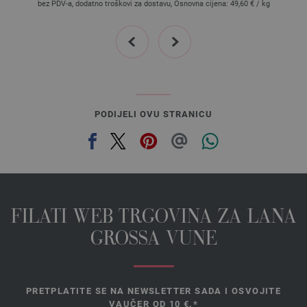
bez PDV-a, dodatno troškovi za dostavu, Osnovna cijena:
49,60 €
/ kg
106-menta/
tirkiz dégradé | EAN: 4033493316613
prev
next
107-svjetloplav/
srednja plava dégradé | EAN: 4033493316620
108-svijetlo siva/
srednje siva dégradé | EAN: 4033493316637
PODIJELI OVU STRANICU
FILATI WEB TRGOVINA ZA LANA
GROSSA VUNE
PRETPLATITE SE NA NEWSLETTER SADA I OSVOJITE
VAUČER OD 10 €.*