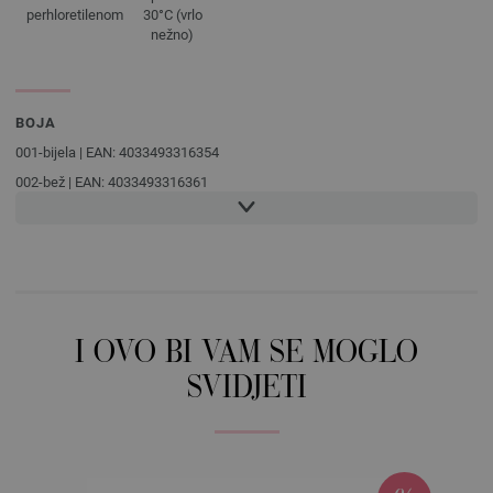
perhloretilenom
30°C (vrlo
nežno)
BOJA
001-bijela | EAN: 4033493316354
002-bež | EAN: 4033493316361
003-tupe | EAN: 4033493316378
004-Nježno zelena | EAN: 4033493316385
005-list zelene | EAN: 4033493316392
006-tirkiz | EAN: 4033493316408
007-svjetloplav | EAN: 4033493316415
I OVO BI VAM SE MOGLO
008-plavo | EAN: 4033493316422
SVIDJETI
009-noć Plava | EAN: 4033493316439
010-royal | EAN: 4033493316446
011-žuto | EAN: 4033493316453
012-svijetlo žuta | EAN: 4033493316460