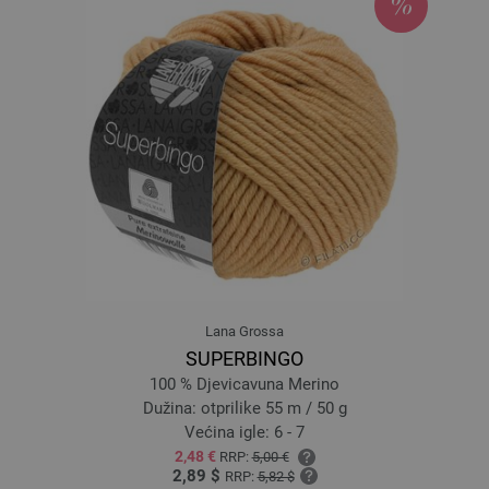
013-breskva | EAN: 4033493316477
014-koral | EAN: 4033493316484
015-malina | EAN: 4033493316491
016-roze | EAN: 4033493316507
017-roze | EAN: 4033493316514
018-siva | EAN: 4033493316521
019-svijetlo siva | EAN: 4033493316538
020-crna | EAN: 4033493316545
021-Stara ružičasta | EAN: 4033493338851
022-tirkiz zeleno | EAN: 4033493338868
023-lila siva | EAN: 4033493338875
Lana Grossa
024-šljiva | EAN: 4033493338882
SUPERBINGO
101-roze/
karanfil dégradé | EAN: 4033493316552
100 % Djevicavuna Merino
102-Nježno ljubičasta/
jorgovan dégradé | EAN: 4033493316569
Dužina: otprilike 55 m / 50 g
103-marelica/
mandarin dégradé | EAN: 4033493316576
Većina igle: 6 - 7
2,48 €
RRP:
5,00 €
104-Nježno žuta/
Sunce žuto dégradé | EAN: 4033493316583
2,89 $
RRP:
5,82 $
105-Nježno zelena/
list zelene dégradé | EAN: 4033493316590