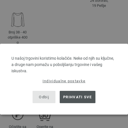
24 Sortirati,
19 Petlje
Broj 38 - 40
otprilike 400
g
U našoj trgovini koristimo kolačiće. Neke od njih su ključne,
a druge nam pomažu u poboljšanju trgovine i vašeg
UPUTSTVA ZA NJEGU
iskustva.
Individualne postavke
Sušiti u
Sušiti u
Izbeljivati
Peglanje nije
sušilici nije
ležećem
nije
dozvoljeno
Odbij
PRIHVATI SVE
dozvoljeno
položaju
dozvoljeno
Očistite sa
Operite na