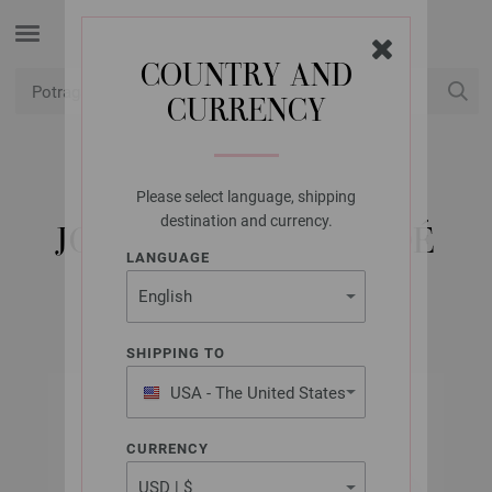
COUNTRY AND
CURRENCY
USD
Moj račun
Please select language, shipping
LANA GROSSA
destination and currency.
JOLIE UNI & DÉGRADÉ
LANGUAGE
SHIPPING TO
USA - The United States
of America
CURRENCY