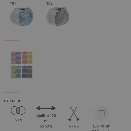
107
108
DETALJI
otprilike 120
50 g
m
5 - 5,5
10 x 10 cm
po 50 g