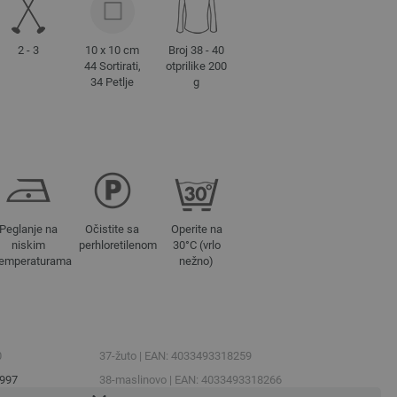
2 - 3
10 x 10 cm
Broj 38 - 40
44 Sortirati,
otprilike 200
34 Petlje
g
Peglanje na
Očistite sa
Operite na
niskim
perhloretilenom
30°C (vrlo
temperaturama
nežno)
0
37-žuto | EAN: 4033493318259
8997
38-maslinovo | EAN: 4033493318266