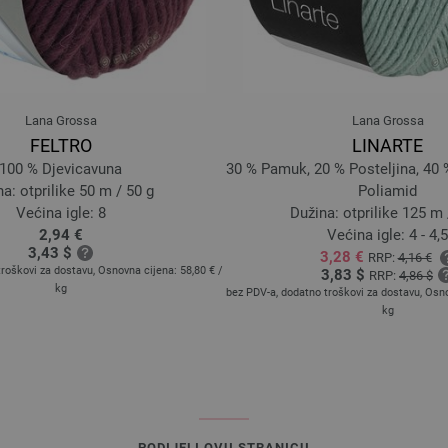
36-lipa | EAN: 4033493296373
Lana Grossa
Lana Grossa
FELTRO
LINARTE
100 % Djevicavuna
30 % Pamuk, 20 % Posteljina, 40 
a: otprilike 50 m / 50 g
Poliamid
Većina igle: 8
Dužina: otprilike 125 m 
2,94 €
Većina igle: 4 - 4,5
3,43 $
3,28 €
RRP:
4,16 €
troškovi za dostavu, Osnovna cijena:
58,80 €
/
3,83 $
RRP:
4,86 $
kg
bez PDV-a, dodatno troškovi za dostavu, Osn
kg
PODIJELI OVU STRANICU