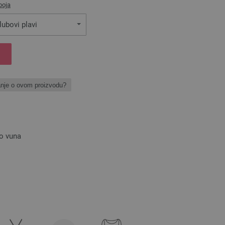
boja
lubovi plavi
anje o ovom proizvodu?
no vuna