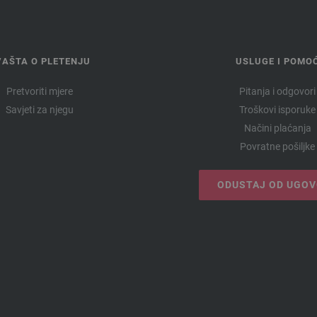
VAŠTA O PLETENJU
USLUGE I POMO
Pretvoriti mjere
Pitanja i odgovori
Savjeti za njegu
Troškovi isporuke
Načini plaćanja
Povratne pošiljke
ODUSTAJ OD UGO