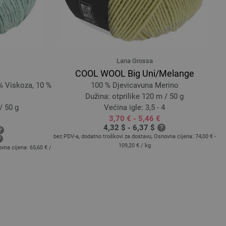
Lana Grossa
COOL WOOL Big Uni/Melange
% Viskoza, 10 %
100 % Djevicavuna Merino
Dužina: otprilike 120 m / 50 g
/ 50 g
Većina igle: 3,5 - 4
3,70 € - 5,46 €
4,32 $ - 6,37 $
bez PDV-a, dodatno troškovi za dostavu, Osnovna cijena:
74,00 € -
bez
109,20 €
/ kg
ovna cijena:
65,60 €
/