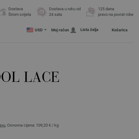
Dostava
Dostava u roku od
125 dana
Širom svijeta
24 sata
pravo na povrat robe
Lista želja
USD
Moj račun
Košarica
OL LACE
avu
, Osnovna cijena:
109,20 €
/ kg