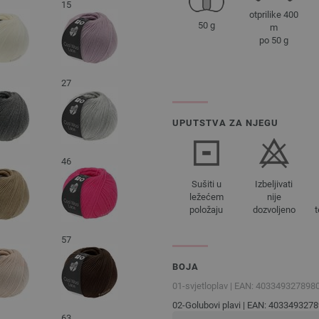
15
otprilike 400
50 g
m
po 50 g
27
UPUTSTVA ZA NJEGU
46
Sušiti u
Izbeljivati
ležećem
nije
položaju
dozvoljeno
57
BOJA
01-svjetloplav | EAN: 403349327898
02-Golubovi plavi | EAN: 403349327
63