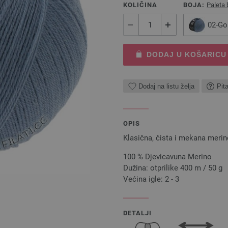
KOLIČINA
BOJA:
Paleta 
02-Go
DODAJ U KOŠARICU
Dodaj na listu želja
Pit
OPIS
Klasična, čista i mekana meri
100 % Djevicavuna Merino
Dužina: otprilike 400 m / 50 g
Većina igle: 2 - 3
DETALJI