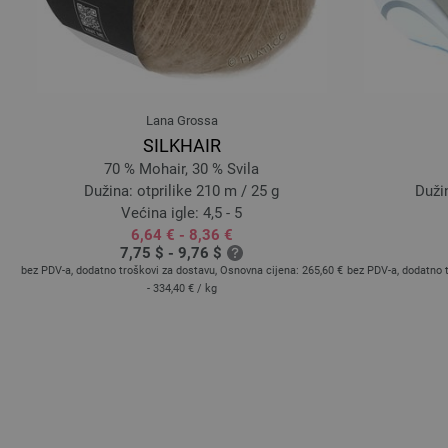
Lana Grossa
SILKHAIR
70 % Mohair, 30 % Svila
Dužina: otprilike 210 m / 25 g
Dužin
Većina igle: 4,5 - 5
6,64 € - 8,36 €
7,75 $ - 9,76 $
 €
/
bez PDV-a, dodatno troškovi za dostavu, Osnovna cijena:
265,60 €
bez PDV-a, dodatno 
- 334,40 €
/ kg