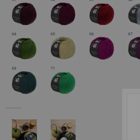
64
65
66
67
69
71