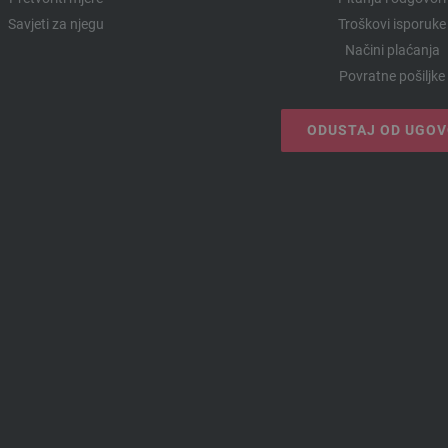
Savjeti za njegu
Troškovi isporuke
Načini plaćanja
Povratne pošiljke
ODUSTAJ OD UGO