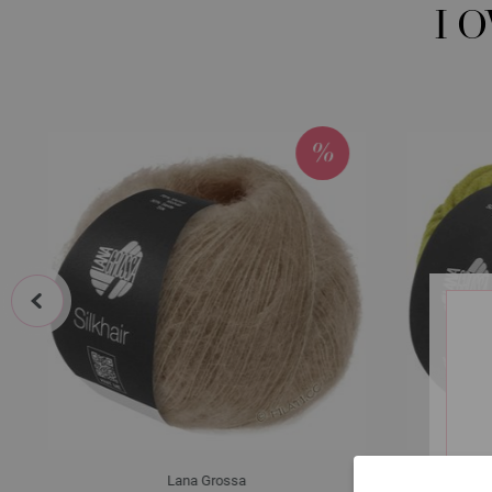
I 
prev
Lana Grossa