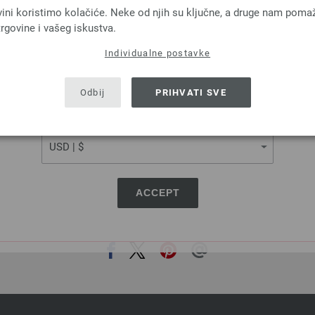
MILLE II
FELTRO
vini koristimo kolačiće. Neke od njih su ključne, a druge nam poma
vicavuna Merino, 50 % Akril
100 % Djevicavun
rgovine i vašeg iskustva.
a: otprilike 55 m / 50 g
Dužina: otprilike 50 m 
Individualne postavke
Većina igle: 7 - 8
Većina igle: 8
SHIPPING TO
3,78 €
2,94 €
4,42 $
3,44 $
USA - The United States of America
Odbij
PRIHVATI SVE
troškovi za dostavu, Osnovna cijena:
75,60 €
/
bez PDV-a, dodatno troškovi za dostavu, Osn
kg
kg
CURRENCY
ACCEPT
PODIJELI OVU STRANICU