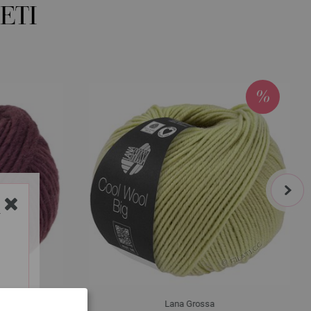
ETI
next
Y
Lana Grossa