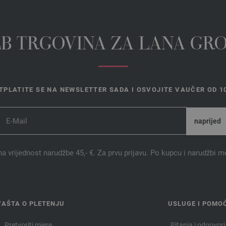
EB TRGOVINA ZA LANA GR
TPLATITE SE NA NEWSLETTER SADA I OSVOJITE VAUČER OD 10
na vrijednost narudžbe 45,- €. Za prvu prijavu. Po kupcu i narudžbi m
VAŠTA O PLETENJU
USLUGE I POMO
Pretvoriti mjere
Pitanja i odgovori