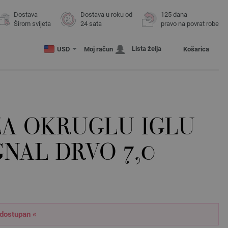
Dostava
Dostava u roku od
125 dana
Širom svijeta
24 sata
pravo na povrat robe
Lista želja
USD
Moj račun
Košarica
ZA OKRUGLU IGLU
GNAL DRVO 7,0
 dostupan «