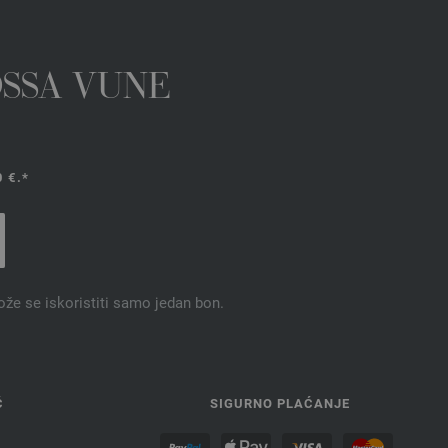
OSSA VUNE
 €.*
ože se iskoristiti samo jedan bon.
Ć
SIGURNO PLAĆANJE