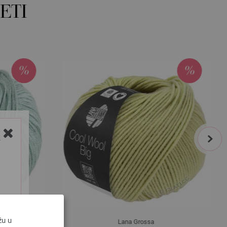
ETI
next
Y
žu u
Lana Grossa