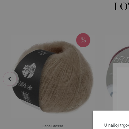
I 
prev
U našoj trgo
Lana Grossa