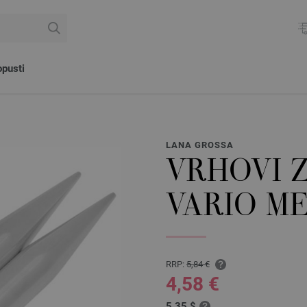
pusti
LANA GROSSA
VRHOVI 
VARIO ME
RRP:
5,84 €
4,58 €
5,35 $