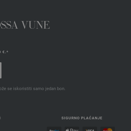
OSSA VUNE
 €.*
ože se iskoristiti samo jedan bon.
Ć
SIGURNO PLAĆANJE