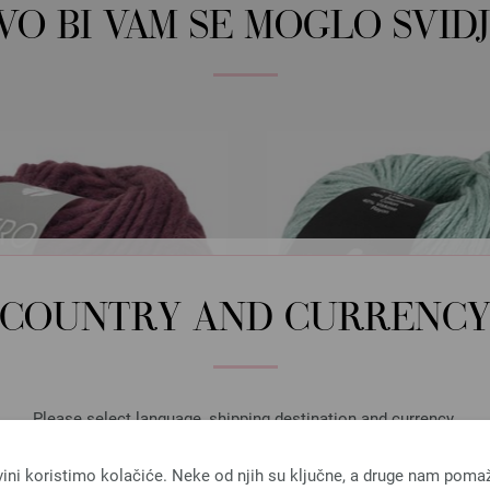
OVO BI VAM SE MOGLO SVIDJ
COUNTRY AND CURRENC
Please select language, shipping destination and currency.
LANGUAGE
vini koristimo kolačiće. Neke od njih su ključne, a druge nam poma
Lana Grossa
Lana Grossa