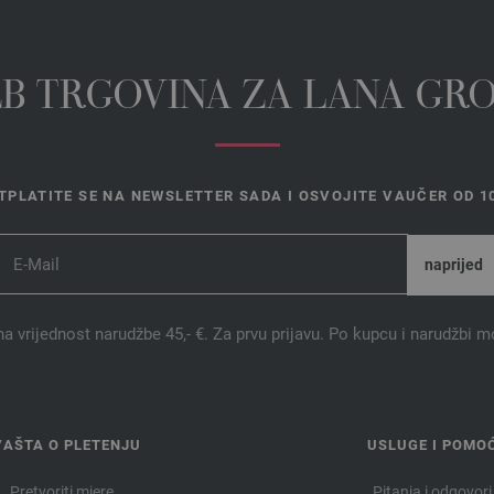
EB TRGOVINA ZA LANA GR
TPLATITE SE NA NEWSLETTER SADA I OSVOJITE VAUČER OD 10
na vrijednost narudžbe 45,- €. Za prvu prijavu. Po kupcu i narudžbi m
VAŠTA O PLETENJU
USLUGE I POMO
Pretvoriti mjere
Pitanja i odgovori