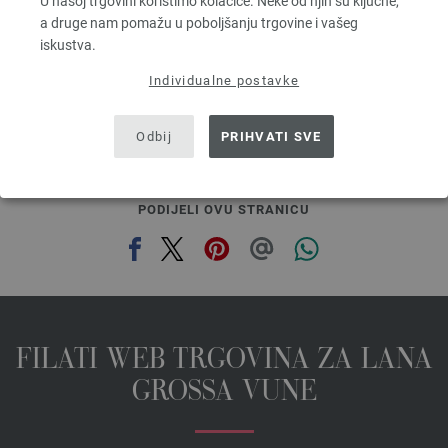
U našoj trgovini koristimo kolačiće. Neke od njih su ključne,
5,46 €
a druge nam pomažu u poboljšanju trgovine i vašeg
6,38 $
iskustva.
bez PDV-a, dodatno troškovi za dostavu, Osnovna cijena:
109,20 €
/ kg
Individualne postavke
prev
next
Odbij
PRIHVATI SVE
PODIJELI OVU STRANICU
FILATI WEB TRGOVINA ZA LANA
GROSSA VUNE