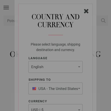
COUNTRY AND
CURRENCY
USD
Moj račun
Please select language, shipping
LANA GROSSA
destination and currency.
OKRUGLA IGLA MESING
LANGUAGE
7,0/50CM
SHIPPING TO
USA - The United States
of America
CURRENCY