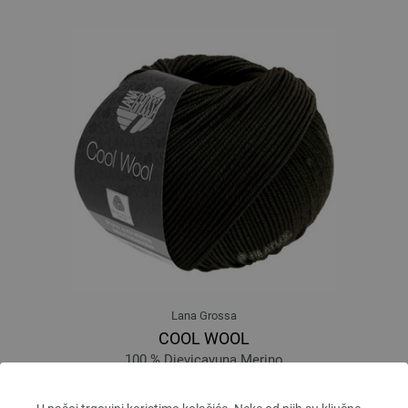
Lana Grossa
COOL WOOL
100 % Djevicavuna Merino
Dužina: otprilike 160 m / 50 g
Većina igle: 3 - 3,5