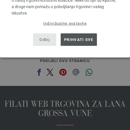
U našoj trgovini koristimo kolačiće. Neke od njih su ključne,
5,46 €
a druge nam pomažu u poboljšanju trgovine i vašeg
6,38 $
iskustva.
bez PDV-a, dodatno troškovi za dostavu, Osnovna cijena:
109,20 €
/ kg
Individualne postavke
prev
next
Odbij
PRIHVATI SVE
PODIJELI OVU STRANICU
FILATI WEB TRGOVINA ZA LANA
GROSSA VUNE