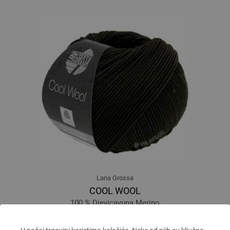
Lana Grossa
COOL WOOL
100 % Djevicavuna Merino
Dužina: otprilike 160 m / 50 g
Većina igle: 3 - 3,5