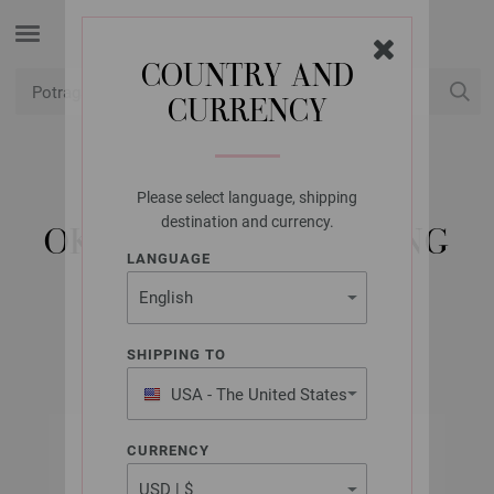
COUNTRY AND
CURRENCY
USD
Moj račun
Please select language, shipping
LANA GROSSA
destination and currency.
OKRUGLA IGLA MESING
LANGUAGE
6,0/50CM
SHIPPING TO
USA - The United States
of America
CURRENCY