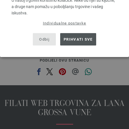
U našoj trgovini koristimo kolačiće. Neke od njih su ključne,
2,48 €
RRP:
5,00 €
a druge nam pomažu u poboljšanju trgovine i vašeg
2,90 $
RRP:
5,84 $
iskustva.
bez PDV-a, dodatno troškovi za dostavu, Osnovna cijena:
49,60 €
/ kg
Individualne postavke
prev
next
Odbij
PRIHVATI SVE
PODIJELI OVU STRANICU
FILATI WEB TRGOVINA ZA LANA
GROSSA VUNE