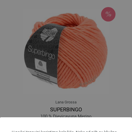
Lana Grossa
SUPERBINGO
100 % Djevicavuna Merino
Dužina: otprilike 55 m / 50 g
Većina igle: 6 - 7