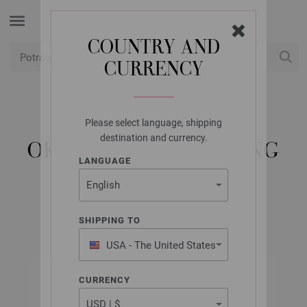
COUNTRY AND
CURRENCY
USD
Moj račun
Please select language, shipping
LANA GROSSA
destination and currency.
OKRUGLA IGLA MESING
LANGUAGE
3,5/40CM
SHIPPING TO
USA - The United States
of America
CURRENCY