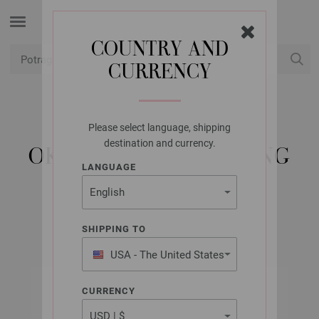
COUNTRY AND
CURRENCY
USD
Moj račun
Please select language, shipping
LANA GROSSA
destination and currency.
OKRUGLA IGLA MESING
LANGUAGE
10,0/60CM
SHIPPING TO
USA - The United States
of America
CURRENCY