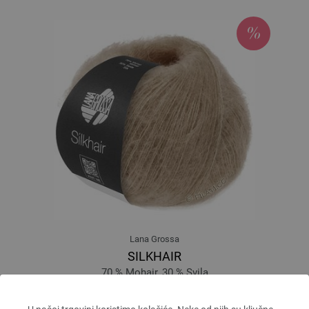
Lana Grossa
SILKHAIR
70 % Mohair, 30 % Svila
Dužina: otprilike 210 m / 25 g
Većina igle: 4,5 - 5