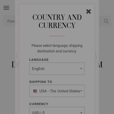
COUNTRY AND
CURRENCY
USD
Moj račun
Please select language, shipping
LANA GROSSA
destination and currency.
OKRUGLA IGLA BOJA
LANGUAGE
DRVO-DIZAJN 7,0/80CM
SHIPPING TO
USA - The United States
of America
CURRENCY