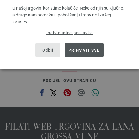
Dužina: otprilike 160 m / 50 g
U našoj trgovini koristimo kolačiće. Neke od njih su ključne,
Većina igle: 3 - 3,5
a druge nam pomažu u poboljšanju trgovine i vašeg
5,46 €
iskustva.
6,38 $
bez PDV-a, dodatno troškovi za dostavu, Osnovna cijena:
109,20 €
/ kg
Individualne postavke
prev
next
Odbij
PRIHVATI SVE
PODIJELI OVU STRANICU
FILATI WEB TRGOVINA ZA LANA
GROSSA VUNE