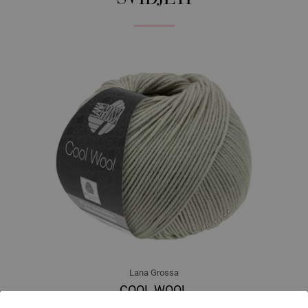
Lana Grossa
COOL WOOL
100 % Djevicavuna Merino