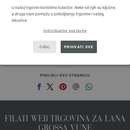
Dužina: otprilike 160 m / 50 g
U našoj trgovini koristimo kolačiće. Neke od njih su ključne,
Većina igle: 3 - 3,5
a druge nam pomažu u poboljšanju trgovine i vašeg
5,46 €
iskustva.
6,38 $
bez PDV-a, dodatno troškovi za dostavu, Osnovna cijena:
109,20 €
/ kg
Individualne postavke
prev
next
Odbij
PRIHVATI SVE
PODIJELI OVU STRANICU
FILATI WEB TRGOVINA ZA LANA
GROSSA VUNE