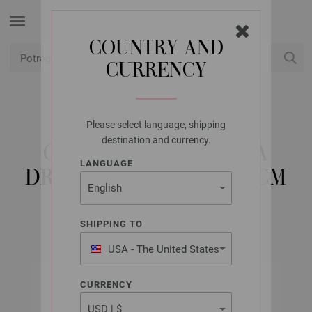
COUNTRY AND
CURRENCY
USD
Moj račun
Please select language, shipping
LANA GROSSA
destination and currency.
OKRUGLA IGLA BOJA
LANGUAGE
DRVO-DIZAJN 12,0/80CM
SHIPPING TO
USA - The United States
of America
CURRENCY