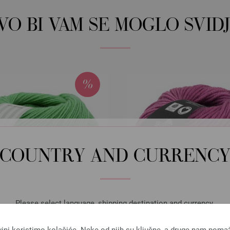
OVO BI VAM SE MOGLO SVIDJ
COUNTRY AND CURRENC
Please select language, shipping destination and currency.
LANGUAGE
vini koristimo kolačiće. Neke od njih su ključne, a druge nam poma