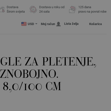
Dostava
Dostava u roku od
125 dana
Širom svijeta
24 sata
pravo na povrat robe
Lista želja
USD
Moj račun
Košarica
GLE ZA PLETENJE,
AZNOBOJNO.
 8,0/100 CM