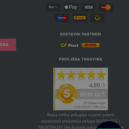
DOSTAVNI PARTNERI
VORA
PROCJENA TRGOVINA
Naša tvrtka prikuplja ocjene putem
nezavisnih pružatelja usluga SHOPVOTE i
TRUSTPILOT. Oni koriste automatske i ručne