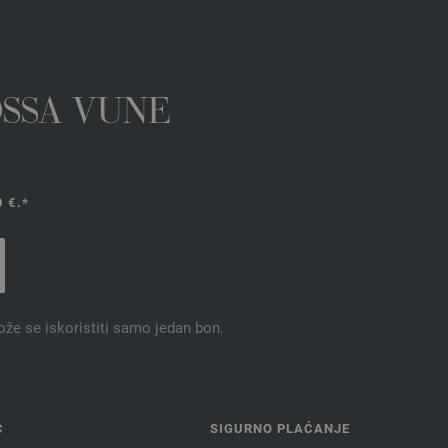
OSSA VUNE
 €.*
ože se iskoristiti samo jedan bon.
Ć
SIGURNO PLAĆANJE