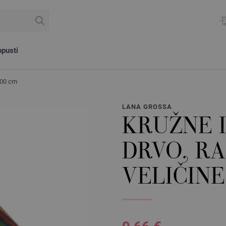
pusti
/100 cm
LANA GROSSA
KRUŽNE I
DRVO, R
VELIČINE