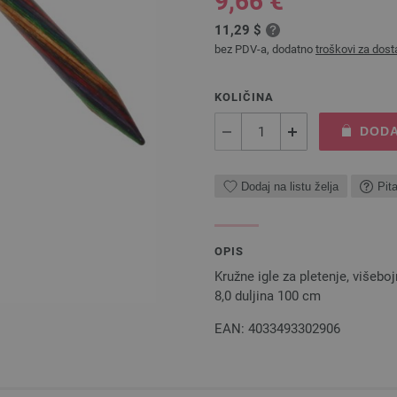
9,66 €
11,29 $
bez PDV-a, dodatno
troškovi za dost
KOLIČINA
DODA
Dodaj na listu želja
Pit
OPIS
Kružne igle za pletenje, višeb
8,0 duljina 100 cm
EAN: 4033493302906