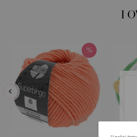
I 
prev
U našoj trgo