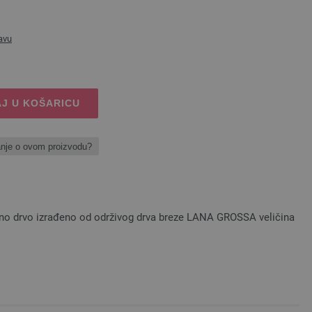
avu
J U KOŠARICU
anje o ovom proizvodu?
ojno drvo izrađeno od održivog drva breze LANA GROSSA veličina