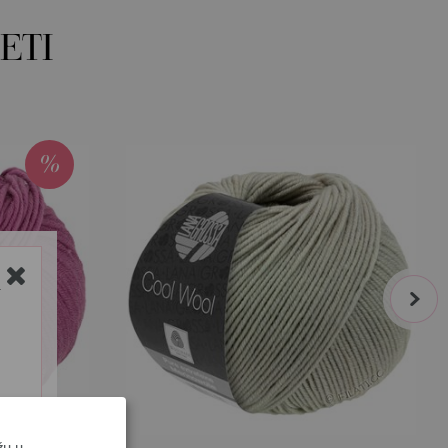
ETI
next
Y
žu u