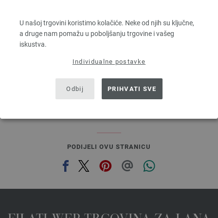
SILKHAIR
70 % Mohair, 30 % Svila
U našoj trgovini koristimo kolačiće. Neke od njih su ključne,
Dužina: otprilike 210 m / 25 g
a druge nam pomažu u poboljšanju trgovine i vašeg
Većina igle: 4,5 - 5
iskustva.
8,36 €
9,77 $
Individualne postavke
bez PDV-a, dodatno troškovi za dostavu, Osnovna cijena:
334,40 €
/ kg
prev
next
Odbij
PRIHVATI SVE
PODIJELI OVU STRANICU