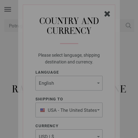
COUNTRY AND
CURRENCY
USD
Moj račun
Please select language, shipping
LANA GROSSA
destination and currency.
KRUŽNE IGLE ZA
LANGUAGE
PLETENJE, DRVO,
RAZNOBOJNO. VELIČINE
10,0/60 CM
SHIPPING TO
USA - The United States
of America
CURRENCY