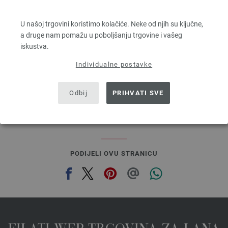
ELASTICO
96 % Pamuk, 4 % Polyester (elité)
U našoj trgovini koristimo kolačiće. Neke od njih su ključne,
Dužina: otprilike 160 m / 50 g
a druge nam pomažu u poboljšanju trgovine i vašeg
Većina igle: 3,5 - 4,5
iskustva.
4,16 €
4,84 $
Individualne postavke
bez PDV-a, dodatno troškovi za dostavu, Osnovna cijena:
83,20 €
/ kg
prev
next
Odbij
PRIHVATI SVE
PODIJELI OVU STRANICU