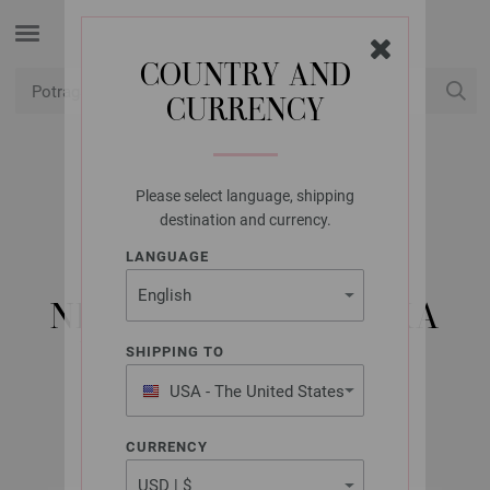
COUNTRY AND
CURRENCY
USD
Moj račun
Please select language, shipping
LANA GROSSA
destination and currency.
KRUŽNA IGLA ZA
LANGUAGE
PLETENJE OD
NEHRĐAJUĆEG ČELIKA
VELIČINE 8,0/40CM
SHIPPING TO
USA - The United States
of America
CURRENCY