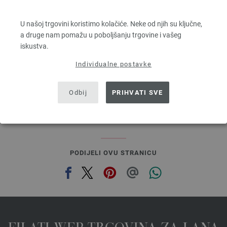
COOL WOOL
100 % Djevicavuna Merino
U našoj trgovini koristimo kolačiće. Neke od njih su ključne,
Dužina: otprilike 160 m / 50 g
a druge nam pomažu u poboljšanju trgovine i vašeg
Većina igle: 3 - 3,5
iskustva.
5,46 €
6,38 $
Individualne postavke
bez PDV-a, dodatno troškovi za dostavu, Osnovna cijena:
109,20 €
/ kg
prev
next
Odbij
PRIHVATI SVE
PODIJELI OVU STRANICU