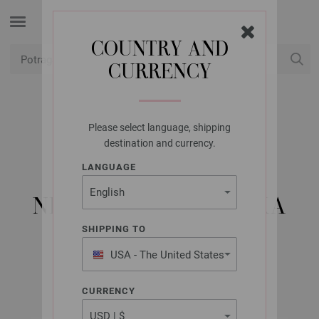
COUNTRY AND
CURRENCY
USD
Moj račun
Please select language, shipping
LANA GROSSA
destination and currency.
KRUŽNA IGLA ZA
LANGUAGE
PLETENJE OD
NEHRĐAJUĆEG ČELIKA
VELIČINE 4,5/60CM
SHIPPING TO
USA - The United States
of America
CURRENCY